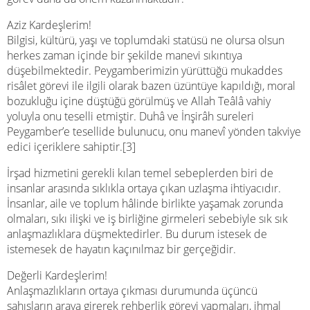
Aziz Kardeşlerim!
Bilgisi, kültürü, yaşı ve toplumdaki statüsü ne olursa olsun
herkes zaman içinde bir şekilde manevi sıkıntıya
düşebilmektedir. Peygamberimizin yürüttüğü mukaddes
risâlet görevi ile ilgili olarak bazen üzüntüye kapıldığı, moral
bozukluğu içine düştüğü görülmüş ve Allah Teâlâ vahiy
yoluyla onu teselli etmiştir. Duhâ ve İnşirâh sureleri
Peygamber’e tesellide bulunucu, onu manevî yönden takviye
edici içeriklere sahiptir.[3]
İrşad hizmetini gerekli kılan temel sebeplerden biri de
insanlar arasında sıklıkla ortaya çıkan uzlaşma ihtiyacıdır.
İnsanlar, aile ve toplum hâlinde birlikte yaşamak zorunda
olmaları, sıkı ilişki ve iş birliğine girmeleri sebebiyle sık sık
anlaşmazlıklara düşmektedirler. Bu durum istesek de
istemesek de hayatın kaçınılmaz bir gerçeğidir.
Değerli Kardeşlerim!
Anlaşmazlıkların ortaya çıkması durumunda üçüncü
şahısların araya girerek rehberlik görevi yapmaları, ihmal