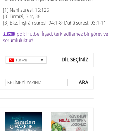
[1] Nahl suresi, 16:125
[3] Tirmizî, Birr, 36
[3] Bkz. İnşirâh suresi, 94:1-8; Duhâ suresi, 93:1-11
pdf: Hutbe: İrşad, terk edilemez bir görev ve
sorumluluktur!
DİL SEÇİNİZ
Türkçe
ARA