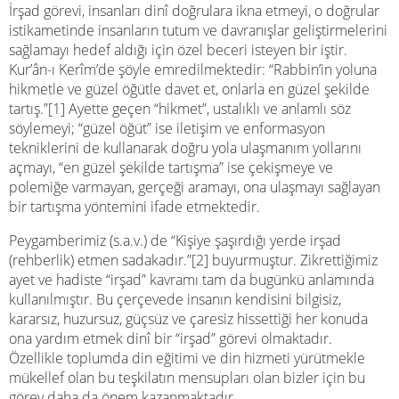
İrşad görevi, insanları dinî doğrulara ikna etmeyi, o doğrular
istikametinde insanların tutum ve davranışlar geliştirmelerini
sağlamayı hedef aldığı için özel beceri isteyen bir iştir.
Kur’ân-ı Kerîm’de şöyle emredilmektedir: “Rabbin’in yoluna
hikmetle ve güzel öğütle davet et, onlarla en güzel şekilde
tartış.”[1] Ayette geçen “hikmet”, ustalıklı ve anlamlı söz
söylemeyi; “güzel öğüt” ise iletişim ve enformasyon
tekniklerini de kullanarak doğru yola ulaşmanım yollarını
açmayı, “en güzel şekilde tartışma” ise çekişmeye ve
polemiğe varmayan, gerçeği aramayı, ona ulaşmayı sağlayan
bir tartışma yöntemini ifade etmektedir.
Peygamberimiz (s.a.v.) de “Kişiye şaşırdığı yerde irşad
(rehberlik) etmen sadakadır.”[2] buyurmuştur. Zikrettiğimiz
ayet ve hadiste “irşad” kavramı tam da bugünkü anlamında
kullanılmıştır. Bu çerçevede insanın kendisini bilgisiz,
kararsız, huzursuz, güçsüz ve çaresiz hissettiği her konuda
ona yardım etmek dinî bir “irşad” görevi olmaktadır.
Özellikle toplumda din eğitimi ve din hizmeti yürütmekle
mükellef olan bu teşkilatın mensupları olan bizler için bu
görev daha da önem kazanmaktadır.