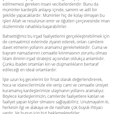
edilmemesi gereken insani vecibelerdendir. Bunu da
müminler kardeşlik anlayışı içinde, samimi ve adil bir
şekilde yapacaklardır. Müminler hiç de kolay olmayan bu
işleri Allah ve resulünün emir ve öğütleri çerçevesinde iman
düzleminde rahatlıkla başarabilirler.
Bahsettiğimiz bu irşad faaliyetlerini gerçekleştirebilmek için
de cemaatimizi evlerinde ziyaret ederek, onları camilere
davet etmenin yollarını aramamız gerekmektedir. Cuma ve
bayram namazlarının cemaatle kılınmasının zorunlu olması
İslam dininin irşad stratejisi açısından oldukça anlamlıdır.
Çünkü ibadet ortamları kin ve düşmanlıkların bertaraf
edileceği en ideal ortamlardır.
İşte uzun kış gecelerini bir fırsat olarak değerlendirerek,
hoca ve idarecilerimizle ele verip cami ve cemaatle ünsiyet
kuramamış kardeşlerimize ulaşmanın yollarını aramalıyız.
Böylece kardeşlerimizin, camilerde faaliyetlere katılan ve
faaliyet yapan kişiler olmasını sağlayabiliriz. Unutmayalım ki,
herkesin ilgi ve alakaya ve de nasihate çok büyük ihtiyacı
vardır. Ve bunun için bizi beklemektedirler.