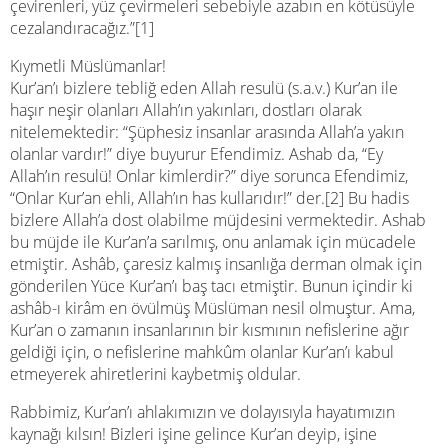
çevirenleri, yüz çevirmeleri sebebiyle azabın en kötüsüyle
cezalandıracağız.”[1]
Kıymetli Müslümanlar!
Kur’an’ı bizlere tebliğ eden Allah resulü (s.a.v.) Kur’an ile
haşır neşir olanları Allah’ın yakınları, dostları olarak
nitelemektedir: “Şüphesiz insanlar arasında Allah’a yakın
olanlar vardır!” diye buyurur Efendimiz. Ashab da, “Ey
Allah’ın resulü! Onlar kimlerdir?” diye sorunca Efendimiz,
“Onlar Kur’an ehli, Allah’ın has kullarıdır!” der.[2] Bu hadis
bizlere Allah’a dost olabilme müjdesini vermektedir. Ashab
bu müjde ile Kur’an’a sarılmış, onu anlamak için mücadele
etmiştir. Ashâb, çaresiz kalmış insanlığa derman olmak için
gönderilen Yüce Kur’an’ı baş tacı etmiştir. Bunun içindir ki
ashâb-ı kirâm en övülmüş Müslüman nesil olmuştur. Ama,
Kur’an o zamanın insanlarının bir kısmının nefislerine ağır
geldiği için, o nefislerine mahkûm olanlar Kur’an’ı kabul
etmeyerek ahiretlerini kaybetmiş oldular.
Rabbimiz, Kur’an’ı ahlakımızın ve dolayısıyla hayatımızın
kaynağı kılsın! Bizleri işine gelince Kur’an deyip, işine