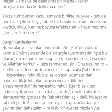
mezarlıklarda ve de belki yılda bir Mâide-i Kur’an
programlarında okudukk mu deriz?
Yoksa, tüm bunları kabul etmekle birlikte bu yüce kitabı da,
onu bize getiren Peygamberi de hayatımızın tam merkezine
koyduk, okuyup enine boyuna tefekkür ettik, hayatımızı ona
göre çizdik mi deriz?
Sevgili Kardeşlerim!
Bu sorular ve cevapları önemlidir. Zira, Kur’an’ın bizzat
kendisi En’âm suresinde bizleri şöyle uyarmaktadır: “İşte bu
(Kur’an) da mübarek bir kitaptır. Onu biz indirdik. Ona uyun
ve Allah’tan korkun ki, size rahmet edilsin. (Onu size indirdik
ki:) ‘Kitap, sadece bizden önceki iki topluluğa (Yahudi ve
Hristiyanlara) indirildi; biz ise, onların okumasından
habersizdik (o kitapları okuyamıyor ve dillerini
anlayamıyorduk)’ demeyesiniz. Yahut, ‘Eğer bize kitap
indirilseydi, biz onlardan daha çok doğru yolda olurduk’,
demeyesiniz. İşte size de Rabbiniz’den açık delil, hidayet ve
rahmet geldi. Allah’ın ayetlerini yalanlayıp, onlardan yüz
çevirenden daha zalim kim olabilir? Ayetlerimizden yüz