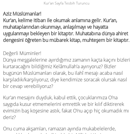
Kur'an Sayfa Tesbih Turuncu
Aziz Müslümanlar!
Kur’an, kelime itibarı ile okumak anlamına gelir. Kur’an,
muhataplarından okunmayı, anlaşılmayı ve hayatta
uygulanmayı bekleyen bir kitaptır. Muhatabına dünya ahiret
dengesini öğreten bu mübarek kitap, muhteşem bir kitaptır.
Değerli Müminler!
Dünya meşgalelerine ayırdığımız zamanın kaçta kaçını bizleri
kurtaracağını bildiğimiz Kelâmullah’a ayırıyoruz? Bizler
bugünün Müslümanları olarak, bu ilahî mesajı acaba nasıl
karşıladık/karşılıyoruz, diye kendimize soracak olursak nasıl
bir cevap verebiliyoruz?
Kur’an mesajını duyduk, kabul ettik, çocuklarımıza O’na
saygıda kusur etmemelerini emrettik ve bir kılıf diktirerek
evimizin baş köşesine astık, fakat O’nu açıp hiç okumadık mı
deriz?
Onu cuma akşamları, ramazan ayında mukabelelerde,