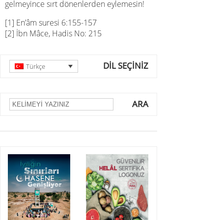
gelmeyince sırt dönenlerden eylemesin!
[1] En’âm suresi 6:155-157
[2] İbn Mâce, Hadis No: 215
DİL SEÇİNİZ
Türkçe
ARA