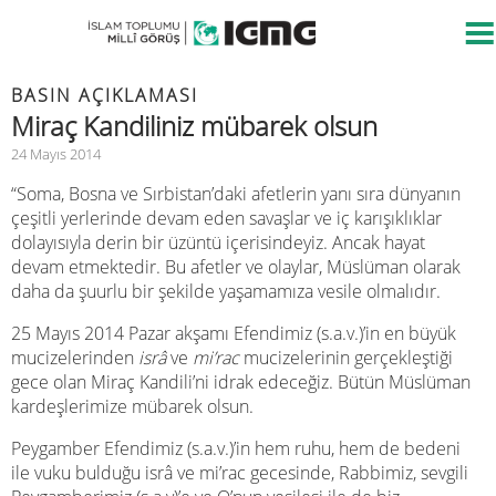
BASIN AÇIKLAMASI
Miraç Kandiliniz mübarek olsun
24 Mayıs 2014
“Soma, Bosna ve Sırbistan’daki afetlerin yanı sıra dünyanın
çeşitli yerlerinde devam eden savaşlar ve iç karışıklıklar
dolayısıyla derin bir üzüntü içerisindeyiz. Ancak hayat
devam etmektedir. Bu afetler ve olaylar, Müslüman olarak
daha da şuurlu bir şekilde yaşamamıza vesile olmalıdır.
25 Mayıs 2014 Pazar akşamı Efendimiz (s.a.v.)’in en büyük
mucizelerinden
isr
â
ve
mi’rac
mucizelerinin gerçekleştiği
gece olan Miraç Kandili’ni idrak edeceğiz. Bütün Müslüman
kardeşlerimize mübarek olsun.
Peygamber Efendimiz (s.a.v.)’in hem ruhu, hem de bedeni
ile vuku bulduğu isrâ ve mi’rac gecesinde, Rabbimiz, sevgili