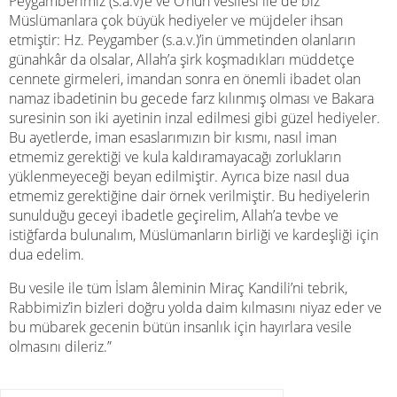
Peygamberimiz (s.a.v)’e ve O’nun vesilesi ile de biz
Müslümanlara çok büyük hediyeler ve müjdeler ihsan
etmiştir: Hz. Peygamber (s.a.v.)’in ümmetinden olanların
günahkâr da olsalar, Allah’a şirk koşmadıkları müddetçe
cennete girmeleri, imandan sonra en önemli ibadet olan
namaz ibadetinin bu gecede farz kılınmış olması ve Bakara
suresinin son iki ayetinin inzal edilmesi gibi güzel hediyeler.
Bu ayetlerde, iman esaslarımızın bir kısmı, nasıl iman
etmemiz gerektiği ve kula kaldıramayacağı zorlukların
yüklenmeyeceği beyan edilmiştir. Ayrıca bize nasıl dua
etmemiz gerektiğine dair örnek verilmiştir. Bu hediyelerin
sunulduğu geceyi ibadetle geçirelim, Allah’a tevbe ve
istiğfarda bulunalım, Müslümanların birliği ve kardeşliği için
dua edelim.
Bu vesile ile tüm İslam âleminin Miraç Kandili’ni tebrik,
Rabbimiz’in bizleri doğru yolda daim kılmasını niyaz eder ve
bu mübarek gecenin bütün insanlık için hayırlara vesile
olmasını dileriz.”