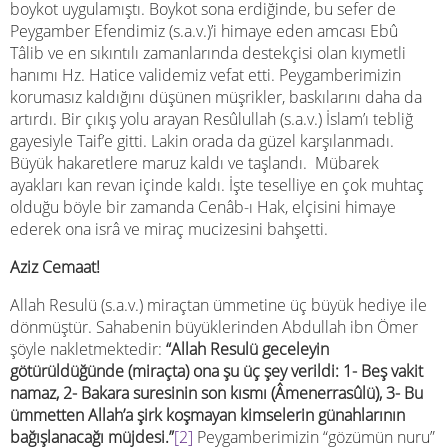
boykot uygulamıştı. Boykot sona erdiğinde, bu sefer de
Peygamber Efendimiz (s.a.v.)’i himaye eden amcası Ebû
Tâlib ve en sıkıntılı zamanlarında destekçisi olan kıymetli
hanımı Hz. Hatice validemiz vefat etti. Peygamberimizin
korumasız kaldığını düşünen müşrikler, baskılarını daha da
artırdı. Bir çıkış yolu arayan Resûlullah (s.a.v.) İslam’ı tebliğ
gayesiyle Taif’e gitti. Lakin orada da güzel karşılanmadı.
Büyük hakaretlere maruz kaldı ve taşlandı. Mübarek
ayakları kan revan içinde kaldı. İşte teselliye en çok muhtaç
olduğu böyle bir zamanda Cenâb-ı Hak, elçisini himaye
ederek ona isrâ ve miraç mucizesini bahşetti.
Aziz Cemaat!
Allah Resulü (s.a.v.) miraçtan ümmetine üç büyük hediye ile
dönmüştür. Sahabenin büyüklerinden Abdullah ibn Ömer
şöyle nakletmektedir:
“Allah Resulü geceleyin
götürüldüğünde (miraçta) ona şu üç şey verildi: 1- Beş vakit
namaz, 2- Bakara suresinin son kısmı (Âmenerrasûlü), 3- Bu
ümmetten Allah’a şirk koşmayan kimselerin günahlarının
bağışlanacağı müjdesi.”
[2]
Peygamberimizin “gözümün nuru”