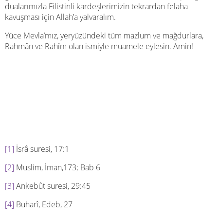
dualarımızla Filistinli kardeşlerimizin tekrardan felaha
kavuşması için Allah’a yalvaralım.
Yüce Mevla’mız, yeryüzündeki tüm mazlum ve mağdurlara,
Rahmân ve Rahîm olan ismiyle muamele eylesin. Amin!
[1]
İsrâ suresi, 17:1
[2]
Muslim, İman,173; Bab 6
[3]
Ankebût suresi, 29:45
[4]
Buharî, Edeb, 27