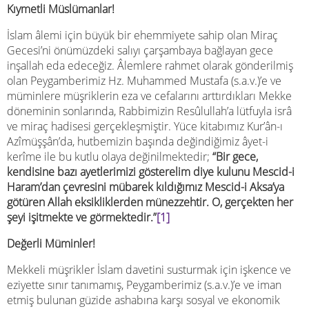
Kıymetli Müslümanlar!
İslam âlemi için büyük bir ehemmiyete sahip olan Miraç
Gecesi’ni önümüzdeki salıyı çarşambaya bağlayan gece
inşallah eda edeceğiz. Âlemlere rahmet olarak gönderilmiş
olan Peygamberimiz Hz. Muhammed Mustafa (s.a.v.)’e ve
müminlere müşriklerin eza ve cefalarını arttırdıkları Mekke
döneminin sonlarında, Rabbimizin Resûlullah’a lütfuyla isrâ
ve miraç hadisesi gerçekleşmiştir. Yüce kitabımız Kur’ân-ı
Azîmüşşân’da, hutbemizin başında değindiğimiz âyet-i
kerîme ile bu kutlu olaya değinilmektedir;
“Bir gece,
kendisine bazı ayetlerimizi gösterelim diye kulunu Mescid-i
Haram’dan çevresini mübarek kıldığımız Mescid-i Aksa’ya
götüren Allah eksikliklerden münezzehtir. O, gerçekten her
şeyi işitmekte ve görmektedir.”
[1]
Değerli Müminler!
Mekkeli müşrikler İslam davetini susturmak için işkence ve
eziyette sınır tanımamış, Peygamberimiz (s.a.v.)’e ve iman
etmiş bulunan güzide ashabına karşı sosyal ve ekonomik