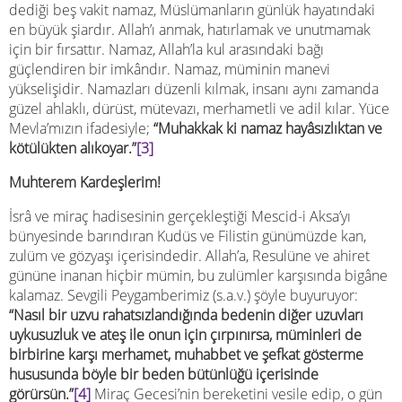
dediği beş vakit namaz, Müslümanların günlük hayatındaki
en büyük şiardır. Allah’ı anmak, hatırlamak ve unutmamak
için bir fırsattır. Namaz, Allah’la kul arasındaki bağı
güçlendiren bir imkândır. Namaz, müminin manevi
yükselişidir. Namazları düzenli kılmak, insanı aynı zamanda
güzel ahlaklı, dürüst, mütevazı, merhametli ve adil kılar. Yüce
Mevla’mızın ifadesiyle;
“Muhakkak ki namaz hayâsızlıktan ve
kötülükten alıkoyar.”
[3]
Muhterem Kardeşlerim!
İsrâ ve miraç hadisesinin gerçekleştiği Mescid-i Aksa’yı
bünyesinde barındıran Kudüs ve Filistin günümüzde kan,
zulüm ve gözyaşı içerisindedir. Allah’a, Resulüne ve ahiret
gününe inanan hiçbir mümin, bu zulümler karşısında bigâne
kalamaz. Sevgili Peygamberimiz (s.a.v.) şöyle buyuruyor:
“Nasıl bir uzvu rahatsızlandığında bedenin diğer uzuvları
uykusuzluk ve ateş ile onun için çırpınırsa, müminleri de
birbirine karşı merhamet, muhabbet ve şefkat gösterme
hususunda böyle bir beden bütünlüğü içerisinde
görürsün.”
[4]
Miraç Gecesi’nin bereketini vesile edip, o gün