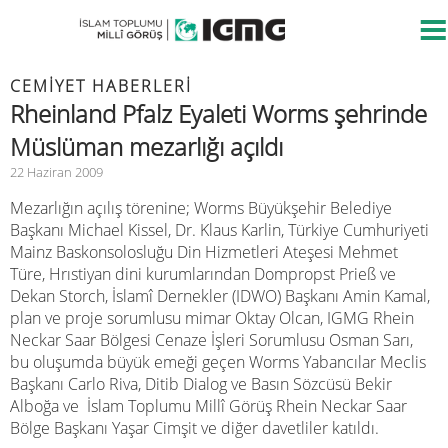
CEMIYET HABERLERI
Rheinland Pfalz Eyaleti Worms şehrinde
Müslüman mezarlığı açıldı
22 Haziran 2009
Mezarlığın açılış törenine; Worms Büyükşehir Belediye
Başkanı Michael Kissel, Dr. Klaus Karlin, Türkiye Cumhuriyeti
Mainz Baskonsolosluğu Din Hizmetleri Ateşesi Mehmet
Türe, Hrıstiyan dini kurumlarından Dompropst Prieß ve
Dekan Storch, İslamî Dernekler (IDWO) Başkanı Amin Kamal,
plan ve proje sorumlusu mimar Oktay Olcan, IGMG Rhein
Neckar Saar Bölgesi Cenaze İşleri Sorumlusu Osman Sarı,
bu oluşumda büyük emeği geçen Worms Yabancılar Meclis
Başkanı Carlo Riva, Ditib Dialog ve Basın Sözcüsü Bekir
Alboğa ve İslam Toplumu Millî Görüş Rhein Neckar Saar
Bölge Başkanı Yaşar Cimşit ve diğer davetliler katıldı.