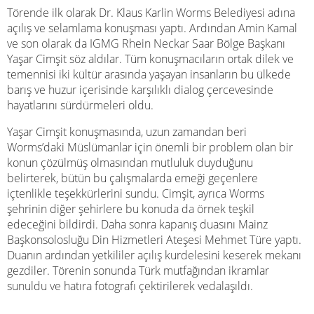
Törende ilk olarak Dr. Klaus Karlin Worms Belediyesi adına
açılış ve selamlama konuşması yaptı. Ardından Amin Kamal
ve son olarak da IGMG Rhein Neckar Saar Bölge Başkanı
Yaşar Cimşit söz aldılar. Tüm konuşmacıların ortak dilek ve
temennisi iki kültür arasında yaşayan insanların bu ülkede
barış ve huzur içerisinde karşılıklı dialog çercevesinde
hayatlarını sürdürmeleri oldu.
Yaşar Cimşit konuşmasında, uzun zamandan beri
Worms’daki Müslümanlar için önemli bir problem olan bir
konun çözülmüş olmasından mutluluk duyduğunu
belirterek, bütün bu çalışmalarda emeği geçenlere
içtenlikle teşekkürlerini sundu. Cimşit, ayrıca Worms
şehrinin diğer şehirlere bu konuda da örnek teşkil
edeceğini bildirdi. Daha sonra kapanış duasını Mainz
Başkonsolosluğu Din Hizmetleri Ateşesi Mehmet Türe yaptı.
Duanın ardından yetkililer açılış kurdelesini keserek mekanı
gezdiler. Törenin sonunda Türk mutfağından ikramlar
sunuldu ve hatıra fotografı çektirilerek vedalaşıldı.