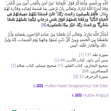
اللَّهِ وَرَحْمَتِهِ. وَلْنَتَذَكَّرْ قَوْلَ عُلَمَائِنَا “مَنْ آمَنَ بِالْقَدَر، أَمِنَ مِنَ الْكَدَر” .
وَقَدْ أَمَرَنَا اللَّهُ تَبَارَكَ وَتَعَالَى بِأَنْ نَرْضَى بِمَا قَسَمَهُ لِعِبَادِه وَقَدَّرَهُ لَهُمْ
وَقَالَ:
﴿أَهُمْ يَقْسِمُونَ رَحْمَتَ رَبِّكَ ۚ نَحْنُ قَسَمْنَا بَيْنَهُمْ مَعِيشَتَهُمْ فِي
الْحَيَاةِ الدُّنْيَا ۚ وَرَفَعْنَا بَعْضَهُمْ فَوْقَ بَعْضٍ دَرَجَاتٍ لِيَتَّخِذَ بَعْضُهُمْ بَعْضًا
سُخْرِيًّا ۗ وَرَحْمَتُ رَبِّكَ خَيْرٌ مِمَّا يَجْمَعُون﴾.
[4]
أَسْأَلُ اللَّهَ تَبَارَكَ وَتَعَالَى أَنْ يَجْعَلَنَا مِنْ عِبَادِهِ الرَّاضِينَ بِقَضَائِهِ وَأَنْ
يَحْفَظَنَا مِنَ الْحَسَدِ وَمِنْ كُلِّ ذَنْبٍ يُسَوِّدُ وَجْهَنَا يَوْمَ الْحِسَاب، إنَّهُ وَلِيُّ
ذَلِكَ وَالْقَادِرُ عَلَيْه، آمِين .
سورة طه:131
[1]
سنن أبي داود، كتاب الأدب، 44
[2]
صحيح البخاري، كتاب العلم، 15؛ صحيح مسلم، كتاب صلاة
[3]
المسافرين، 268
سورة الزخرف:32
[4]
Hutbe-Haset Sevaplarımızı Yok Eder
Hutbe-Arapça