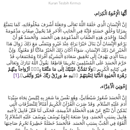
Kuran Tesbih Kırmızı
،أَيُّهَا الْإِخْوَةُ الْكِرَام
إِنَّ الْإِنْسَانَ الَّذِي خَلَقَهُ اللَّهُ تَعَالَى وَجَعَلَهُ أَشْرَفَ مَخْلُوقَاتِهِ، كَمَا يَتَمَتَّعُ
بِمَزَايَا وَخُلُقٍ حَسَنَةٍ فَإِنَّهُ فِي الْجَانِبِ الْآخَرِ قَدْ يَحْمِلُ صِفَاتٍ مَذْمُومَةً
أَيْضًا. وَإِحْدَى هَذِهِ الصِّفَاتِ الْمَذْمُومَةِ هِيَ الْحَسَد. وَالْحَسَدُ هُوَ أَنْ
يَرْجُوَ الْإِنْسَانُ أَنْ يَنَالَ خَيْرًا يَرَاهُ عِنْدَ غَيْرِهِ وَيَتَمَنَّى مَعَ ذَلِكَ زَوَالَ هَذَا
الْخَيْرِ عَنْ ذَلِكَ الإِنْسَانِ، سَوَاءٌ أَكَانَ ذَلِكَ الْخَيْرُ مَادِّيًّا أَوْ مَعْنَوِيًّا. وَإِنَّ
دِينَنَا الَّذِي يَهْدِفُ إِلَى تَحْقِيقِ سَعَادَةِ الْبَشَرِيَّةِ أَفْرَادًا وَمُجْتَمَعَاتٍ قَدْ
حَرَّمَ الْحَسَدَ عَلَى الْمُسْلِمِينَ تَحْرِيمًا قَاطِعًا. يَقُولُ اللَّهُ تَبَارَكَ وَتَعَالَى
فِي كِتَابِهِ الْكَرِيم:
﴿وَلَا تَمُدَّنَّ عَيْنَيْكَ اِلٰى مَا مَتَّعْنَا بِهٖٓ اَزْوَاجاً مِنْهُمْ
زَهْرَةَ الْحَيٰوةِ الدُّنْيَا لِنَفْتِنَهُمْ فٖيهِ ط وَرِزْقُ رَبِّكَ خَيْرٌ وَاَبْقٰى﴾.
[1]
،إِخْوَتِيَ الْأَعِزَّاء
إِنَّ الْحَسَدَ شُعُورٌ شَيْطَانِيٌّ، وَهُوَ نَفْسُ مَا شَعَرَ بِهِ إبْلِيسُ تِجَاهَ سَيِّدِنَا
آدَمَ عَلَيْهِ السَّلاَم. وَقَدْ ضَرَبَ الْقُرْآنُ الْكَرِيمُ أَمْثَالاً لِلتَّصَرُّفَاتِ الَّتِي
يُمْكِنُ أَنْ تَنْتُجَ عَنْ هَذِهِ الْخَصْلَةِ الذَّمِيمَةِ، فَحَكَى لَنَا قَتْلَ قَابِيلَ لِأَخِيهِ
هَابِيلَ بِسَبَبِ الْحَسَدِ، وَمَا صَنَعَهُ إخْوَةُ يُوسُفَ بِيُوسُفَ عَلَيْهِ السَّلاَمُ إِذْ
أَلْقَوْهُ فِي الْجُبِّ بِسَبَبِ الْحَسَد. فَالْحَسَدُ خَصْلَةٌ خَطِيرَةٌ تَحْرِمُ صَاحِبَهَا