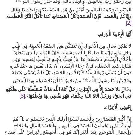
مِنْ رَحْمَةِ رَبِّ الْعَالَمِينَ، وَالْعِيَاذُ بِاللَّه. وَقَدْ حَذَّرَ رَسُولُ اللَّهِ ﷺ
اَلْمَبْعُوثُ رَحْمَةً لِلْعَالَمِينَ أُمَّتَهُ مِنْ هَذِهِ الصِّفَةِ تَحْذِيرًا شَدِيدًا وَقَالَ:
«إِيَّاكُمْ وَالْحَسَد! فَإِنَّ الْحَسَدَ يَأْكُلُ الْحَسَنَاتِ كَمَا تَأْكُلُ النَّارُ الْحَطَب».
[2]
،أَيُّهَا الْإِخْوَةُ الْكِرَام
لَا يُمْكِنُ بِحَالٍ مِنَ الْأَحْوَالِ أَنْ تَتَمَكَّنَ هَذِهِ الصِّفَةُ الْخَبِيثَةُ فِي قَلْبِ
رَجُلٍ يُؤْمِنُ إِيْمَانًا صَادِقًا بِاللَّهِ وَرَسُولِهِ. فَإِنَّ الْمُؤْمِنَ الَّذِي يَتَخَلَّقُ
بِأَخْلاَقِ الْإِسْلاَمِ لاَ يَحْسُدُ أَبَدًا، بَلْ يُحِبُّ لِأَخِيهِ مَا يُحِبُّ لِنَفْسِه. وَفِي
مُقَابِل هَذِهِ الْخَصْلَةِ، فَإِنَّ رَجَاءَ الْإِنْسَانِ أَنْ يَنَالَ نَفْسَ مَا عِنْدَ غَيْرِهِ
دُونَ أَنْ يَتَمَنَّى زَوَالَهُ عَنْهُ لاَ يُعَدُّ مِنَ الْحَسَدِ، بَلْ ذَلِكَ يُسَمَّى غِبْطَةً.
وَقَدْ بَيَّنَ لَنَا رَسُولُ اللَّهِ ﷺ مَنْ يَجُوزُ لَنَا أَنْ نَحْسُدَهُمْ بِهَذَا الْمَعْنَى
وَقَالَ:
«لاَ حَسَدَ إِلاَّ فِي اثْنَتَيْن: رَجُلٌ آتَاهُ اللَّه مَالاً، فَسَلَّطَهُ عَلَى هَلَكَتِهِ
في الْحَقِّ، وَرَجُلٌ آتَاهُ اللَّهُ حِكْمَةً، فَهُوَ يَقْضِي بِهَا وَيُعَلِّمُهَا».
[3]
،إِخْوَتِيَ الْأَعِزَّاء
إِنَّ أَكْبَرَ الْمُتَضَرِّرِينَ بِالْحَسَدِ لَيْسُوْا أُولَئِكَ الَّذِينَ يُحْسَدُون، بَلْ هُمْ
أُولَئِكَ الَّذِينَ يَحْمِلُونَ الْحَسَدَ فِي قُلُوبِهِم. وَالْحَسَدُ لِلْمَالِ وَالنَّجَاحِ
وَالْجَمَالِ الْمَوْجُودِ عِنْدَ الْغَيْرِ إِنَّمَا هُوَ فِي الْحَقِيقَةِ اِعْتِرَاضٌ عَلَى قَضَاءِ