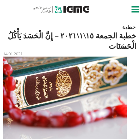
خطبة
خطبة الجمعة ١٥\١\٢٠٢١ – إِنَّ الْحَسَدَ يَأْكُلُ
الْحَسَنَات
14.01.2021