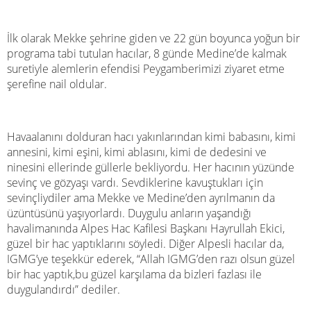
İlk olarak Mekke şehrine giden ve 22 gün boyunca yoğun bir
programa tabi tutulan hacılar, 8 günde Medine’de kalmak
suretiyle alemlerin efendisi Peygamberimizi ziyaret etme
şerefine nail oldular.
Havaalanını dolduran hacı yakınlarından kimi babasını, kimi
annesini, kimi eşini, kimi ablasını, kimi de dedesini ve
ninesini ellerinde güllerle bekliyordu. Her hacının yüzünde
sevinç ve gözyaşı vardı. Sevdiklerine kavuştukları için
sevinçliydiler ama Mekke ve Medine’den ayrılmanın da
üzüntüsünü yaşıyorlardı. Duygulu anların yaşandığı
havalimanında Alpes Hac Kafilesi Başkanı Hayrullah Ekici,
güzel bir hac yaptıklarını söyledi. Diğer Alpesli hacılar da,
IGMG’ye teşekkür ederek, “Allah IGMG’den razı olsun güzel
bir hac yaptık,bu güzel karşılama da bizleri fazlası ile
duygulandırdı” dediler.