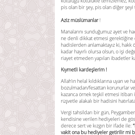
kötülüğü kötülükle temizlemez; kötü
pis olan bir şey, pis olan diğer şe
Aziz müslümanlar
!
Manalarını sunduğumuz ayet ve had
ne denli dikkat etmesi gerektiğine 
hadislerden anlamaktayız ki, hakk ö
kadar hayırlı olursa olsun, o işi de
riayet etmeden yapılan ibadetler k
Kıymetli kardeşlerim !
Allah’ın helal kıldıklarına uyan ve
bozulmadan/fesattan korunurlar ve 
kazanca örnek teşkil etmesi itibarı 
rüşvetle alakalı bir hadisini hatırla
Vergi tahsildarı bir gün, Peygambe
kendisine verilen hediyeleri de g
derece sert ve kızgın bir ifade ile:
“
vakit ona bu hediyeler getirilir mi b