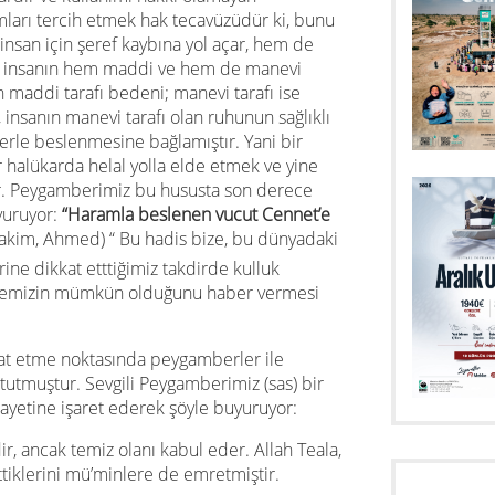
amları tercih etmek hak tecavüzüdür ki, bunu
nsan için şeref kaybına yol açar, hem de
ir insanın hem maddi ve hem de manevi
ın maddi tarafı bedeni; manevi tarafı ise
nsanın manevi tarafı olan ruhunun sağlıklı
erle beslenmesine bağlamıştır. Yani bir
halükarda helal yolla elde etmek ve yine
r. Peygamberimiz bu hususta son derece
yuruyor:
“Haramla beslenen vucut Cennet’e
akim, Ahmed) “ Bu hadis bize, bu dünyadaki
ine dikkat etttiğimiz takdirde kulluk
ermemizin mümkün olduğunu haber vermesi
kat etme noktasında peygamberler ile
utmuştur. Sevgili Peygamberimiz (sas) bir
ayetine işaret ederek şöyle buyuruyor:
ir, ancak temiz olanı kabul eder. Allah Teala,
klerini mü’minlere de emretmiştir.