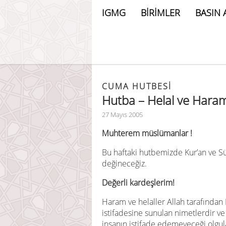
IGMG
BİRİMLER
BASIN 
CUMA HUTBESİ
Hutba – Helal ve Haram
27 Mayıs 2005
Muhterem müslümanlar !
Bu haftaki hutbemizde Kur’an ve Sü
değineceğiz.
Değerli kardeşlerim!
Haram ve helaller Allah tarafından K
istifadesine sunulan nimetlerdir ve
insanın istifade edemeyeceği olgul