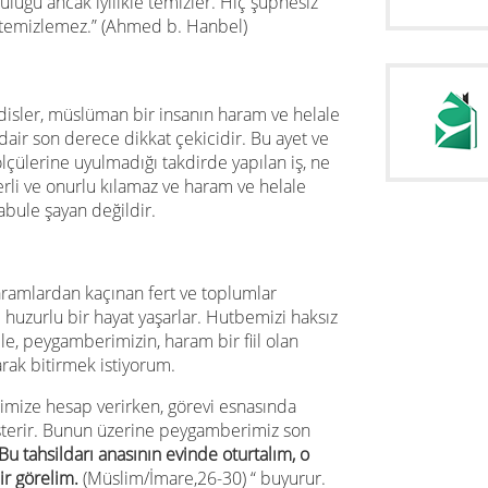
lüğü ancak iyilikle temizler. Hiç şüphesiz
yi temizlemez.” (Ahmed b. Hanbel)
isler, müslüman bir insanın haram ve helale
dair son derece dikkat çekicidir. Bu ayet ve
lçülerine uyulmadığı takdirde yapılan iş, ne
ğerli ve onurlu kılamaz ve haram ve helale
abule şayan değildir.
 haramlardan kaçınan fert ve toplumlar
huzurlu bir hayat yaşarlar. Hutbemizi haksız
ile, peygamberimizin, haram bir fiil olan
tarak bitirmek istiyorum.
rimize hesap verirken, görevi esnasında
österir. Bunun üzerine peygamberimiz son
Bu tahsildarı anasının evinde oturtalım, o
ir görelim.
(Müslim/İmare,26-30) “ buyurur.