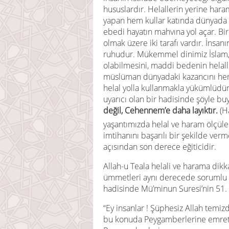
hususlardır. Helallerin yerine har
yapan hem kullar katında dünyada i
ebedi hayatın mahvına yol açar. B
olmak üzere iki tarafı vardır. İnsan
ruhudur. Mükemmel dinimiz İslam, i
olabilmesini, maddi bedenin helall
müslüman dünyadaki kazancını her 
helal yolla kullanmakla yükümlüdü
uyarıcı olan bir hadisinde şöyle bu
değil, Cehennem’e daha layıktır.
(H
yaşantımızda helal ve haram ölçüler
imtihanını başarılı bir şekilde v
açısından son derece eğiticidir.
Allah-u Teala helali ve harama dik
ümmetleri aynı derecede sorumlu t
hadisinde Mü’minun Suresi’nin 51. 
“Ey insanlar ! Şüphesiz Allah temizd
bu konuda Peygamberlerine emretti