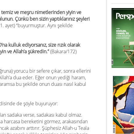
 temiz ve meşru nimetlerinden yiyin ve
unun. Çünkü ben sizin yaptıklarınız şeyleri
1. ayet) “buyurmuştur. Aynı şekilde
na kulluk ediyorsanız, size rızık olarak
yin ve Allah’a şükredin.”
(Bakara/172)
ğruna) yorucu bir sefere çıkar, sonra ellerini
Allah’a dua eder. Eğer onun yediği haram,
 haramsa bu şekilde onun duası nasıl kabul
disinde de şöyle buyuruyor:
dan sadaka verse, sadakası kabul olmaz.
a harcasa bereketini görmez, arakasından
cak azabını arttırır. Şüphesiz Allah-u Teala