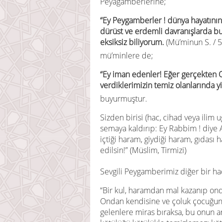
Peyagamberlerine;
“Ey Peygamberler ! dünya hayatının
dürüst ve erdemli davranışlarda bul
eksiksiz biliyorum.
(Mü’minun S. / 5
mü’minlere de;
“Ey iman edenler! Eğer gerçekten O’
verdiklerimizin temiz olanlarında yi
buyurmuştur.
Sizden birisi (hac, cihad veya ilim u
semaya kaldırıp: Ey Rabbim ! diye 
içtiği haram, giydiği haram, gıdası
edilsin!” (Müslim, Tirmizi)
Sevgili Peygamberimiz diğer bir ha
“Bir kul, haramdan mal kazanıp on
Ondan kendisine ve çoluk çocuğun
gelenlere miras bıraksa, bu onun an