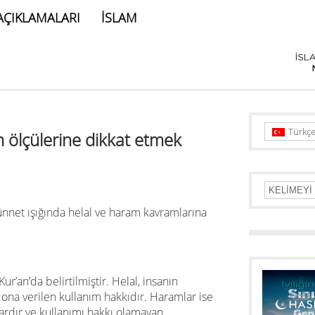
AÇIKLAMALARI
İSLAM
Türkç
 ölçülerine dikkat etmek
nnet ışığında helal ve haram kavramlarına
ur’an’da belirtilmiştir. Helal, insanın
 ona verilen kullanım hakkıdır. Haramlar ise
ardır ve kullanımı hakkı olamayan