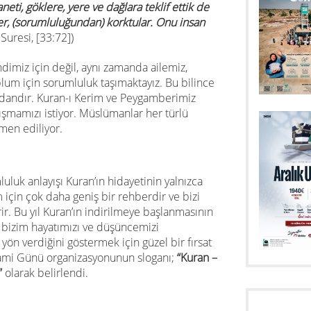
neti, göklere, yere ve dağlara teklif ettik de
r, (sorumluluğundan) korktular. Onu insan
Suresi,
[33:72]
)
imiz için değil, aynı zamanda ailemiz,
lum için sorumluluk taşımaktayız. Bu bilince
ındandır. Kuran-ı Kerim ve Peygamberimiz
alışmamızı istiyor. Müslümanlar her türlü
men ediliyor.
uluk anlayışı Kuran’ın hidayetinin yalnızca
m için çok daha geniş bir rehberdir ve bizi
ir. Bu yıl Kuran’ın indirilmeye başlanmasının
n bizim hayatımızı ve düşüncemizi
yön verdiğini göstermek için güzel bir fırsat
 Cami Günü organizasyonunun sloganı;
“Kuran –
”
olarak belirlendi.