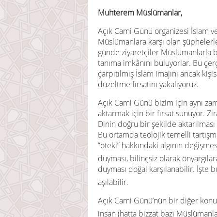
Muhterem Müslümanlar,
Açık Cami Günü organizesi İslam ve
Müslümanlara karşı olan şüphelerl
günde ziyaretçiler Müslümanlarla b
tanıma imkânını buluyorlar. Bu çer
çarpıtılmış İslam imajını ancak kişi
düzeltme fırsatını yakalıyoruz.
Açık Cami Günü bizim için aynı zam
aktarmak için bir fırsat sunuyor. Zi
Dinin doğru bir şekilde aktarılması
Bu ortamda teolojik temelli tartışma
“öteki” hakkındaki algının değişmes
duyması, bilinçsiz olarak önyargılar
duyması doğal karşılanabilir. İşte b
aşılabilir.
Açık Cami Günü’nün bir diğer konu
insan (hatta bizzat bazı Müslümanla