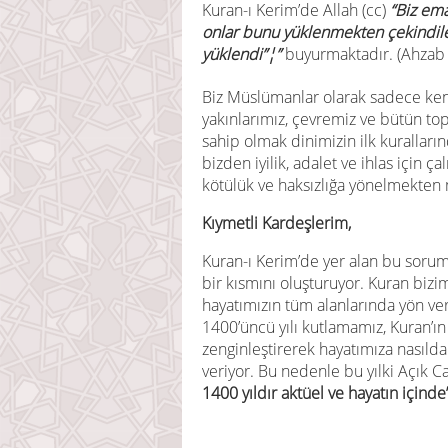
Kuran-ı Kerim’de Allah (cc)
“Biz ema
onlar bunu yüklenmekten çekindile
yüklendi”¦”
buyurmaktadır. (Ahzab 
Biz Müslümanlar olarak sadece kend
yakınlarımız, çevremiz ve bütün top
sahip olmak dinimizin ilk kurallar
bizden iyilik, adalet ve ihlas için ç
kötülük ve haksızlığa yönelmekten 
Kıymetli Kardeşlerim,
Kuran-ı Kerim’de yer alan bu soruml
bir kısmını oluşturuyor. Kuran bizi
hayatımızın tüm alanlarında yön ver
1400’üncü yılı kutlamamız, Kuran’ı
zenginleştirerek hayatımıza nasılda 
veriyor. Bu nedenle bu yılki Açık
1400 yıldır aktüel ve hayatın içinde