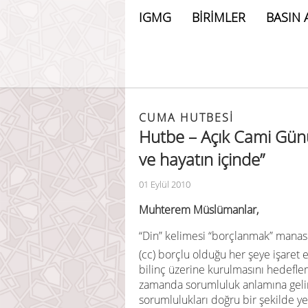
IGMG
BİRİMLER
BASIN 
CUMA HUTBESİ
Hutbe – Açık Cami Günü
ve hayatın içinde”
01 Eylül 2010
Muhterem Müslümanlar,
“Din” kelimesi “borçlanmak” manasın
(cc) borçlu olduğu her şeye işaret 
bilinç üzerine kurulmasını hedefle
zamanda sorumluluk anlamına gelir.
sorumlulukları doğru bir şekilde ye