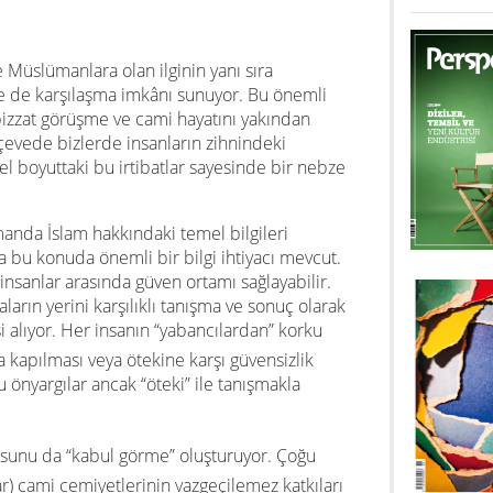
 Müslümanlara olan ilginin yanı sıra
e de karşılaşma imkânı sunuyor. Bu önemli
izzat görüşme ve cami hayatını yakından
çevede bizlerde insanların zihnindeki
sel boyuttaki bu irtibatlar sayesinde bir nebze
anda İslam hakkındaki temel bilgileri
ra bu konuda önemli bir bilgi ihtiyacı mevcut.
 insanlar arasında güven ortamı sağlayabilir.
ların yerini karşılıklı tanışma ve sonuç olarak
i alıyor. Her insanın “yabancılardan” korku
a kapılması veya ötekine karşı güvensizlik
u önyargılar ancak “öteki” ile tanışmakla
sunu da “kabul görme” oluşturuyor. Çoğu
r) cami cemiyetlerinin vazgeçilemez katkıları