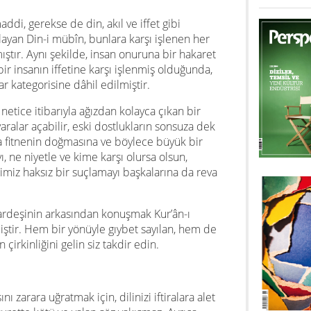
addi, gerekse de din, akıl ve iffet gibi
yan Din-i mübîn, bunlara karşı işlenen her
ştır. Aynı şekilde, insan onuruna bir hakaret
bir insanın iffetine karşı işlenmiş olduğunda,
ar kategorisine dâhil edilmiştir.
netice itibarıyla ağızdan kolayca çıkan bir
ralar açabilir, eski dostlukların sonsuza dek
a fitnenin doğmasına ve böylece büyük bir
ı, ne niyetle ve kime karşı olursa olsun,
miz haksız bir suçlamayı başkalarına da reva
ardeşinin arkasından konuşmak Kur’ân-ı
ştir. Hem bir yönüyle gıybet sayılan, hem de
 çirkinliğini gelin siz takdir edin.
 zarara uğratmak için, dilinizi iftiralara alet