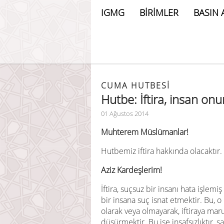
IGMG
BİRİMLER
BASIN 
CUMA HUTBESİ
Hutbe: İftira, insan onur
01 Ağustos 2014
Muhterem Müslümanlar!
Hutbemiz iftira hakkında olacaktır.
Aziz Kardeşlerim!
İftira, suçsuz bir insanı hata işlem
bir insana suç isnat etmektir. Bu, o
olarak veya olmayarak, iftiraya maru
düşürmektir. Bu ise insafsızlıktır, s