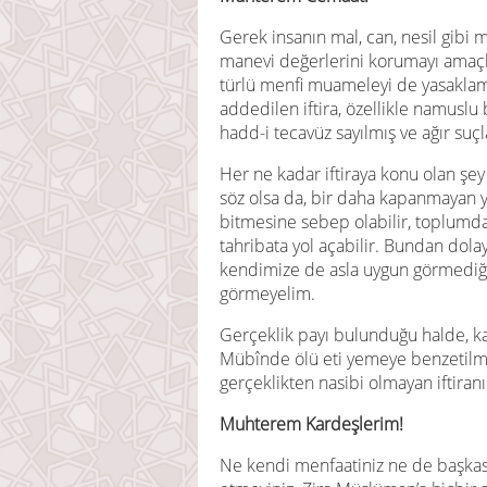
Gerek insanın mal, can, nesil gibi m
manevi değerlerini korumayı amaçla
türlü menfi muameleyi de yasaklamı
addedilen iftira, özellikle namuslu 
hadd-i tecavüz sayılmış ve ağır suçl
Her ne kadar iftiraya konu olan şey 
söz olsa da, bir daha kapanmayan ya
bitmesine sebep olabilir, toplumd
tahribata yol açabilir. Bundan dolay
kendimize de asla uygun görmediği
görmeyelim.
Gerçeklik payı bulunduğu halde, k
Mübînde ölü eti yemeye benzetilmi
gerçeklikten nasibi olmayan iftiranın
Muhterem Kardeşlerim!
Ne kendi menfaatiniz ne de başkasını