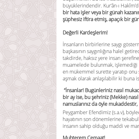
büyüklerindendir. Kur’ân-ı Hakîm’
bir hata işler veya bir günah kazan
şüphesiz iftira etmiş, apaçık bir gü
Değerli Kardeşlerim!
İnsanların birbirlerine saygı göste
başkasının saygınlığına halel geti
takdirde, haksız yere insan şerefine
muamelede bulunmak, işlemediği b
en mükemmel surette yaratıp onu s
aşmak olarak anlaşılabilir ki buna
“İnsanlar! Bugünleriniz nasıl muka
bir ay ise, bu şehriniz (Mekke) nasıl
namuslarınız da öyle mukaddestir, 
Peygamber Efendimiz (s.a.v), böyl
hayatının son dönemlerine tekabu
insanın sahip olduğu maddi ve man
Muhterem Cemaat!