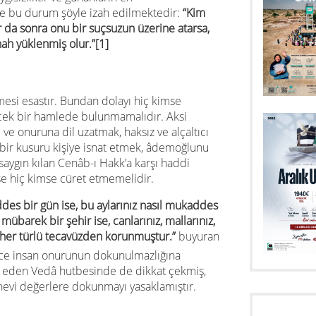
de bu durum şöyle izah edilmektedir:
“Kim
ır da sonra onu bir suçsuzun üzerine atarsa,
nah yüklenmiş olur.”
[1]
rmesi esastır. Bundan dolayı hiç kimse
recek bir hamlede bulunmamalıdır. Aksi
 ve onuruna dil uzatmak, haksız ve alçaltıcı
ir kusuru kişiye isnat etmek, âdemoğlunu
aygın kılan Cenâb-ı Hakk’a karşı haddi
 ise hiç kimse cüret etmemelidir.
ddes bir gün ise, bu aylarınız nasıl mukaddes
 mübarek bir şehir ise, canlarınız, mallarınız,
her türlü tecavüzden korunmuştur.”
buyuran
ece insan onurunun dokunulmazlığına
l eden Vedâ hutbesinde de dikkat çekmiş,
evi değerlere dokunmayı yasaklamıştır.