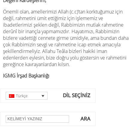
Değerli Kardeşlerim,
Önemli olan, amellerimizi Allah (c.c)’tan korktuğumuz için
değil, rahmetini ümit ettiğimiz için işlememiz ve
ibadetlerimizi şeklen değil, Rabbimizin mutlak rahmetine
derûnî bir inançla yapmamızdır. Hayatımızı, Rabbimizin
bizlere vadettiği cennete girme ümidiyle, ama bundan daha
çok Rabbimizin sevgi ve rahmetine icap etmek amacıyla
şekillendirmeliyiz. Allahu Teâla bizleri hakiki iman
edenlerden eylesin, bize doğru yolu göstersin ve rahmetini
gereğince kavrayanlardan kılsın.
IGMG İrşad Başkanlığı
DİL SEÇİNİZ
Türkçe
ARA