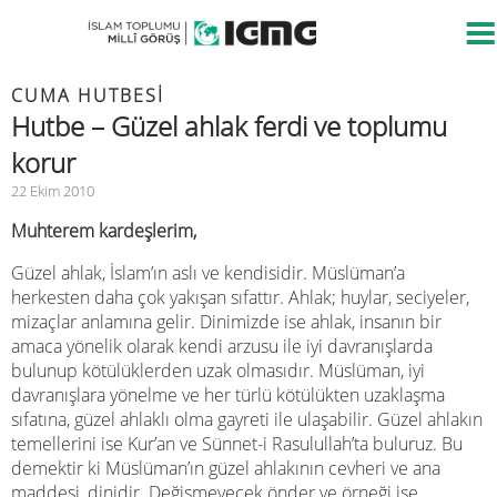
CUMA HUTBESİ
Hutbe – Güzel ahlak ferdi ve toplumu
korur
22 Ekim 2010
Muhterem kardeşlerim,
Güzel ahlak, İslam’ın aslı ve kendisidir. Müslüman’a
herkesten daha çok yakışan sıfattır. Ahlak; huylar, seciyeler,
mizaçlar anlamına gelir. Dinimizde ise ahlak, insanın bir
amaca yönelik olarak kendi arzusu ile iyi davranışlarda
bulunup kötülüklerden uzak olmasıdır. Müslüman, iyi
davranışlara yönelme ve her türlü kötülükten uzaklaşma
sıfatına, güzel ahlaklı olma gayreti ile ulaşabilir. Güzel ahlakın
temellerini ise Kur’an ve Sünnet-i Rasulullah’ta buluruz. Bu
demektir ki Müslüman’ın güzel ahlakının cevheri ve ana
maddesi, dinidir. Değişmeyecek önder ve örneği ise,