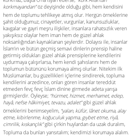
korkmaz, başta O’na isyan ederse,
“kork Allah’tan
korkmayandan”
öz deyişinde olduğu gibi, hem kendisini
hem de toplumu tehlikeye atmış olur. Hergün örneklerine
şahit olduğumuz, cinayetler, vurgunlar, kanunsuzluklar,
kavgalar ve gayri meşru ilişkiler, insanlara rahatsızlık veren
yakışıksız olaylar hem iman hem de güzel ahlak
noksanlığından kaynaklanan şeylerdir. Dolayısı ile, insanlar
İslam’ın ve bütün geçmiş semavi dinlerin prensip haline
getirmiş oldukları güzel ahlak prensiplerine kendilerini
uydurmaya çalışırlarsa, hem kendi şahıslarını hem de
toplumun bütününü korumaya almış olurlar. Nitekim ilk
Müslümanlar, bu güzellikleri içlerine sindirerek, topluma
kendilerini arzedince, onları gören insanlar tereddüt
etmeden fevç fevç İslam dinine girmede adeta yarışa
girmişlerdir. Öyleyse;
“hürmet, hizmet, merhamet, edep,
hayâ, nefse hâkimiyet, tevazu, adalet”
gibi güzel ahlak
örneklerini benimseyelim,
“yalan, küfür, lânet okuma, alay
etme, kibirlenme, koğuculuk yapma, gıybet etme, riyâ,
cimrilik, kıskançlık”
gibi çirkin huylardan da uzak duralım,
Topluma da bunları yansıtalım; kendimizi korumaya alalım.