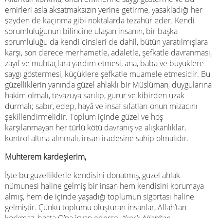
emirleri asla aksatmaksızın yerine getirme, yasakladığı her
şeyden de kaçınma gibi noktalarda tezahür eder. Kendi
sorumluluğunun bilincine ulaşan insanın, bir başka
sorumluluğu da kendi cinsleri de dahil, bütün yaratılmışlara
karşı, son derece merhametle, adaletle, şefkatle davranması,
zayıf ve muhtaçlara yardım etmesi, ana, baba ve büyüklere
saygı göstermesi, küçüklere şefkatle muamele etmesidir.
Bu
güzelliklerin yanında güzel ahlaklı bir Müslüman, duygularına
hakim olmalı, tevazuya sarılıp, gurur ve kibirden uzak
durmalı; sabır, edep, hayâ ve insaf sıfatları onun mizacını
şekillendirmelidir. Toplum içinde güzel ve hoş
karşılanmayan her türlü kötü davranış ve alışkanlıklar,
kontrol altına alınmalı, insan iradesine sahip olmalıdır.
Muhterem kardeşlerim,
İşte bu güzelliklerle kendisini donatmış, güzel ahlak
nümunesi haline gelmiş bir insan hem kendisini korumaya
almış, hem de içinde yaşadığı toplumun sigortası haline
gelmiştir. Çünkü toplumu oluşturan insanlar, Allah’tan