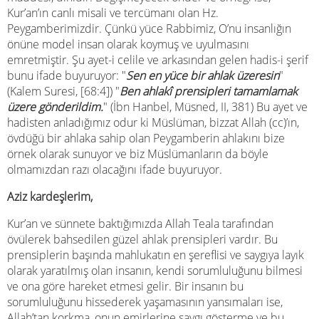
Kur’an’ın canlı misali ve tercümanı olan Hz.
Peygamberimizdir. Çünkü yüce Rabbimiz, O’nu insanlığın
önüne model insan olarak koymuş ve uyulmasını
emretmiştir. Şu ayet-i celile ve arkasından gelen hadis-i şerif
bunu ifade buyuruyor: "
Sen en yüce bir ahlak üzeresin
"
(Kalem Suresi, [68:4]) "
Ben ahlakî prensipleri tamamlamak
üzere gönderildim.
" (İbn Hanbel, Müsned, II, 381) Bu ayet ve
hadisten anladığımız odur ki Müslüman, bizzat Allah (cc)’ın,
övdüğü bir ahlaka sahip olan Peygamberin ahlakını bize
örnek olarak sunuyor ve biz Müslümanların da böyle
olmamızdan razı olacağını ifade buyuruyor.
Aziz kardeşlerim,
Kur’an ve sünnete baktığımızda Allah Teala tarafından
övülerek bahsedilen güzel ahlak prensipleri vardır. Bu
prensiplerin başında mahlukatın en şereflisi ve saygıya layık
olarak yaratılmış olan insanın, kendi sorumluluğunu bilmesi
ve ona göre hareket etmesi gelir. Bir insanın bu
sorumluluğunu hissederek yaşamasının yansımaları ise,
Allah’tan korkma, onun emirlerine saygı gösterme ve bu