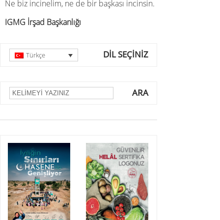
Ne biz incinelim, ne de bir başkası incinsin.
IGMG İrşad Başkanlığ
ı
DİL SEÇİNİZ
Türkçe
ARA