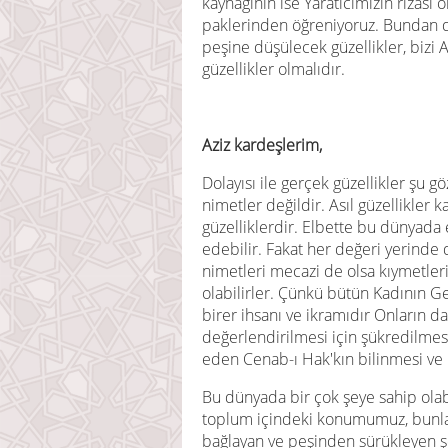
kaynağının ise Yaratıcımızın rızası
paklerinden öğreniyoruz. Bundan da
peşine düşülecek güzellikler, bizi A
güzellikler olmalıdır.
Aziz kardeşlerim,
Dolayısı ile gerçek güzellikler şu g
nimetler değildir. Asıl güzellikler k
güzelliklerdir. Elbette bu dünyada 
edebilir. Fakat her değeri yerind
nimetleri mecazi de olsa kıymetler
olabilirler. Çünkü bütün Kadının Ger
birer ihsanı ve ikramıdır Onların 
değerlendirilmesi için şükredilmesi
eden Cenab-ı Hak'kın bilinmesi ve 
Bu dünyada bir çok şeye sahip olabi
toplum içindeki konumumuz, bunlar
bağlayan ve peşinden sürükleyen şe