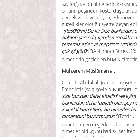
sayıldığı ve bu nimetlerin karşısı
onların peşinden koşturduğu anlatıl
gerçek ve değişmeyen, eskimeyen gü
güzellikler olduğu ayette beyan edil
“
(Resûlüm!) De ki: Size bunlardan da
Rableri yanında, içinden ırmaklar a
tertemiz eşler ve (hepsinin üstünde)
çok iyi görür.”
(Al-i İmran Suresi, [3:
nimetlerin geçici; en büyük nimetin
Muhterem Müslümanlar,
Cabir b. Abdullah (ra)'den rivayet e
Efendimiz (sav), şöyle buyurmuştur
size bundan daha efdalini vereyim
bunlardan daha faziletli olan şey n
zülcelal Hazretleri, 'Bu nimetlerden
olmamdır.' buyurmuştur.”
(Tefsir-u 
nimetlerin en değerlisi, ebedi isti
nimetler olduğunu hadis-i şeriften 