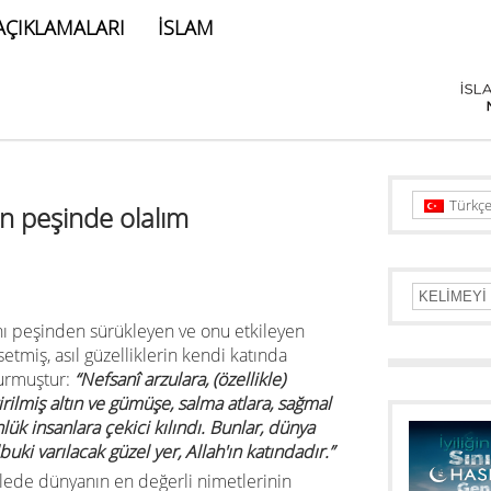
AÇIKLAMALARI
İSLAM
Türkç
in peşinde olalım
nı peşinden sürükleyen ve onu etkileyen
tmiş, asıl güzelliklerin kendi katında
urmuştur:
“Nefsanî arzulara, (özellikle)
ktirilmiş altın ve gümüşe, salma atlara, sağmal
ük insanlara çekici kılındı. Bunlar, dünya
uki varılacak güzel yer, Allah'ın katındadır.”
ilede
dünyanın en değerli nimetlerinin