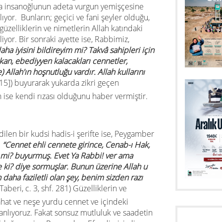
nda insanoğlunun adeta vurgun yemişçesine
ıyor. Bunların; geçici ve fani şeyler olduğu,
zelliklerin ve nimetlerin Allah katındaki
iyor. Bir sonraki ayette ise, Rabbimiz,
ha iyisini bildireyim mi? Takvâ sahipleri için
kan, ebediyyen kalacakları cennetler,
 Allah'ın hoşnutluğu vardır. Allah kullarını
15])
buyurarak yukarda zikri geçen
 ise kendi rızası olduğunu haber vermiştir.
dilen bir kudsi hadis-i şerifte ise, Peygamber
:
“Cennet ehli cennete girince, Cenab-ı Hak,
 mi? buyurmuş. Evet Ya Rabbi! ver ama
e ki? diye sormuşlar. Bunun üzerine Allah u
 daha faziletli olan şey, benim sizden razı
Taberi, c. 3, shf. 281)
Güzelliklerin ve
rahat ve neşe yurdu cennet ve içindeki
anlıyoruz. Fakat sonsuz mutluluk ve saadetin