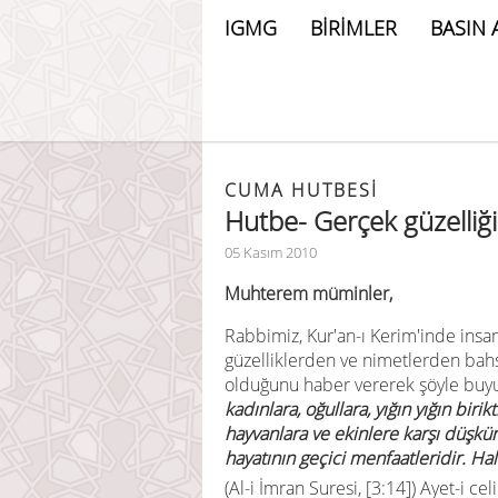
IGMG
BİRİMLER
BASIN 
CUMA HUTBESİ
Hutbe- Gerçek güzelliğ
05 Kasım 2010
Muhterem müminler,
Rabbimiz, Kur'an-ı Kerim'inde insa
güzelliklerden ve nimetlerden bahse
olduğunu haber vererek şöyle buy
kadınlara, oğullara, yığın yığın biri
hayvanlara ve ekinlere karşı düşkünl
hayatının geçici menfaatleridir. Halb
(Al-i İmran Suresi, [3:14])
Ayet-i cel