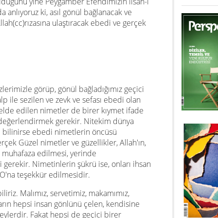
 olduğunu yine Peygamber Efendimizin lisan-ı
 anlıyoruz ki, asıl gönül bağlanacak ve
llah(cc)rızasına ulaştıracak ebedi ve gerçek
özlerimizle görüp, gönül bağladığımız geçici
alp ile sezilen ve zevk ve sefası ebedi olan
elde edilen nimetler de birer kıymet ifade
e değerlendirmek gerekir. Nitekim dünya
i bilinirse ebedi nimetlerin öncüsü
çek Güzel nimetler ve güzellikler, Allah'ın,
da muhafaza edilmesi, yerinde
 gerekir. Nimetinlerin şükrü ise, onları ihsan
O'na teşekkür edilmesidir.
liriz. Malımız, servetimiz, makamımız,
ın hepsi insan gönlünü çelen, kendisine
ylerdir. Fakat hepsi de geçici birer