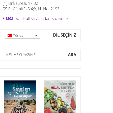
[1] İsrâ suresi, 17:32
[2] El-Câmiu’s Sağîr, H. No: 2193
pdf: Hutbe: Zinadan Kaçınmak
DİL SEÇİNİZ
Türkçe
ARA