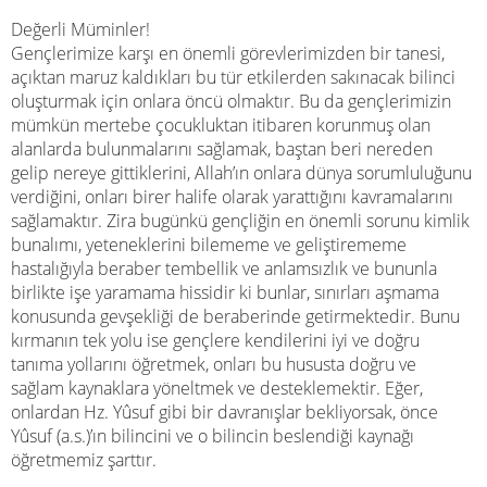
Değerli Müminler!
Gençlerimize karşı en önemli görevlerimizden bir tanesi,
açıktan maruz kaldıkları bu tür etkilerden sakınacak bilinci
oluşturmak için onlara öncü olmaktır. Bu da gençlerimizin
mümkün mertebe çocukluktan itibaren korunmuş olan
alanlarda bulunmalarını sağlamak, baştan beri nereden
gelip nereye gittiklerini, Allah’ın onlara dünya sorumluluğunu
verdiğini, onları birer halife olarak yarattığını kavramalarını
sağlamaktır. Zira bugünkü gençliğin en önemli sorunu kimlik
bunalımı, yeteneklerini bilememe ve geliştirememe
hastalığıyla beraber tembellik ve anlamsızlık ve bununla
birlikte işe yaramama hissidir ki bunlar, sınırları aşmama
konusunda gevşekliği de beraberinde getirmektedir. Bunu
kırmanın tek yolu ise gençlere kendilerini iyi ve doğru
tanıma yollarını öğretmek, onları bu hususta doğru ve
sağlam kaynaklara yöneltmek ve desteklemektir. Eğer,
onlardan Hz. Yûsuf gibi bir davranışlar bekliyorsak, önce
Yûsuf (a.s.)’ın bilincini ve o bilincin beslendiği kaynağı
öğretmemiz şarttır.