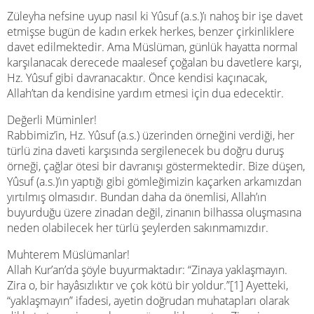
Züleyha nefsine uyup nasıl ki Yûsuf (a.s.)’ı nahoş bir işe davet
etmişse bugün de kadın erkek herkes, benzer çirkinliklere
davet edilmektedir. Ama Müslüman, günlük hayatta normal
karşılanacak derecede maalesef çoğalan bu davetlere karşı,
Hz. Yûsuf gibi davranacaktır. Önce kendisi kaçınacak,
Allah’tan da kendisine yardım etmesi için dua edecektir.
Değerli Müminler!
Rabbimiz’in, Hz. Yûsuf (a.s.) üzerinden örneğini verdiği, her
türlü zina daveti karşısında sergilenecek bu doğru duruş
örneği, çağlar ötesi bir davranışı göstermektedir. Bize düşen,
Yûsuf (a.s.)’ın yaptığı gibi gömleğimizin kaçarken arkamızdan
yırtılmış olmasıdır. Bundan daha da önemlisi, Allah’ın
buyurduğu üzere zinadan değil, zinanın bilhassa oluşmasına
neden olabilecek her türlü şeylerden sakınmamızdır.
Muhterem Müslümanlar!
Allah Kur’an’da şöyle buyurmaktadır: “Zinaya yaklaşmayın.
Zira o, bir hayâsızlıktır ve çok kötü bir yoldur.”[1] Ayetteki,
“yaklaşmayın” ifadesi, ayetin doğrudan muhatapları olarak