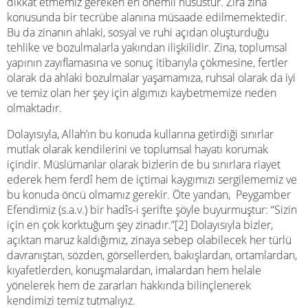
dikkat etmemiz gereken en önemli husustur. Zira zina
konusunda bir tecrübe alanına müsaade edilmemektedir.
Bu da zinanın ahlaki, sosyal ve ruhi açıdan oluşturduğu
tehlike ve bozulmalarla yakından ilişkilidir. Zina, toplumsal
yapının zayıflamasına ve sonuç itibarıyla çökmesine, fertler
olarak da ahlaki bozulmalar yaşamamıza, ruhsal olarak da iyi
ve temiz olan her şey için algımızı kaybetmemize neden
olmaktadır.
Dolayısıyla, Allah’ın bu konuda kullarına getirdiği sınırlar
mutlak olarak kendilerini ve toplumsal hayatı korumak
içindir. Müslümanlar olarak bizlerin de bu sınırlara riayet
ederek hem ferdî hem de içtimai kaygımızı sergilememiz ve
bu konuda öncü olmamız gerekir. Öte yandan, Peygamber
Efendimiz (s.a.v.) bir hadîs-i şerifte şöyle buyurmuştur: “Sizin
için en çok korktuğum şey zinadır.”[2] Dolayısıyla bizler,
açıktan maruz kaldığımız, zinaya sebep olabilecek her türlü
davranıştan, sözden, görsellerden, bakışlardan, ortamlardan,
kıyafetlerden, konuşmalardan, imalardan hem helale
yönelerek hem de zararları hakkında bilinçlenerek
kendimizi temiz tutmalıyız.