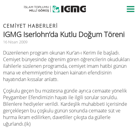
CEMIYET HABERLERI
IGMG Iserlohn’da Kutlu Doğum Töreni
16 Nisan 2009
Düzenlenen program okunan Kur’an-ı Kerim ile başladı.
Cemiyet bünyesinde öğrenim gören öğrencilerin okudukları
ilahilerle süslenen programda, cemiyet imam hatibi günün
mana ve ehemmiyetine binaen kainatın efendisinin
hayatından kıssalar anlattı.
Çoşkulu geçen bu müstesna günde ayrıca cemaate yönelik
Peygamber Efendimizin hayatı ile ilgili sorular soruldu.
Bilenlere hediyeler verildi. Kardeşlik muhabbeti içerisinde
gerçekleşen bu çoşkulu günün sonunda cemaate süt ve
hurma ikram edilirken, davetliler çıkışta da güllerle
uğurlandı.(ik)