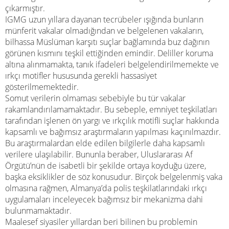
çıkarmıştır.
IGMG uzun yıllara dayanan tecrübeler ışığında bunların
münferit vakalar olmadığından ve belgelenen vakaların,
bilhassa Müslüman karşıtı suçlar bağlamında buz dağının
görünen kısmını teşkil ettiğinden emindir. Deliller koruma
altına alınmamakta, tanık ifadeleri belgelendirilmemekte ve
ırkçı motifler hususunda gerekli hassasiyet
gösterilmemektedir.
Somut verilerin olmaması sebebiyle bu tür vakalar
rakamlandırılamamaktadır. Bu sebeple, emniyet teşkilatları
tarafından işlenen ön yargı ve ırkçılık motifli suçlar hakkında
kapsamlı ve bağımsız araştırmaların yapılması kaçınılmazdır.
Bu araştırmalardan elde edilen bilgilerle daha kapsamlı
verilere ulaşılabilir. Bununla beraber, Uluslararası Af
Örgütü’nün de isabetli bir şekilde ortaya koyduğu üzere,
başka eksiklikler de söz konusudur. Birçok belgelenmiş vaka
olmasına rağmen, Almanya’da polis teşkilatlarındaki ırkçı
uygulamaları inceleyecek bağımsız bir mekanizma dahi
bulunmamaktadır.
Maalesef siyasiler yıllardan beri bilinen bu problemin