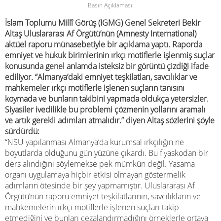
Basın Açıklaması
İslam Toplumu Millî Görüş (IGMG) Genel Sekreteri Bekir
Altaş Uluslararası Af Örgütü’nün (Amnesty International)
aktüel raporu münasebetiyle bir açıklama yaptı. Raporda
emniyet ve hukuk birimlerinin ırkçı motiflerle işlenmiş suçlar
konusunda genel anlamda isteksiz bir görüntü çizdiği ifade
ediliyor. “Almanya’daki emniyet teşkilatları, savcılıklar ve
mahkemeler ırkçı motiflerle işlenen suçların tanısını
koymada ve bunların takibini yapmada oldukça yetersizler.
Siyasiler ivedilikle bu problemi çözmenin yollarını aramalı
ve artık gerekli adımları atmalıdır.” diyen Altaş sözlerini şöyle
sürdürdü:
“NSU yapılanması Almanya’da kurumsal ırkçılığın ne
boyutlarda olduğunu gün yüzüne çıkardı. Bu fiyaskodan bir
ders alındığını söylemekse pek mümkün değil. Yasama
organı uygulamaya hiçbir etkisi olmayan göstermelik
adımların ötesinde bir şey yapmamıştır. Uluslararası Af
Örgütü’nün raporu emniyet teşkilatlarının, savcılıkların ve
mahkemelerin ırkçı motiflerle işlenen suçları takip
etmediğini ve bunları cezalandırmadığını örneklerle ortaya