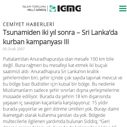
CEMIYET HABERLERI
Tsunamiden iki yıl sonra – Sri Lanka’da
kurban kampanyası III
05 Ocak 2007
Puttalam’dan Anuradhapura’ya olan mesafe 100 km bile
değil. Buna rağmen bu mesafeyi kat etmek iki buçuk
saatimizi aldı. Anuradhapura Sri Lanka’nın krallık
şehirlerinden biri, şehir içinde çok sayıda tapınak mevcut ve
bu bölge bazı Budistler için kutsal bir bölge. Bu nedenle
Müslümanların sadece şehir sınırları dışına yerleşmelerine
müsaade ediliyor. Burada da şehrin 18 km dışarısında
yaşayan iç savaştan kaçanlarla karşılaşıyoruz. 15 yıldır
burada yaşıyorlar ve geri dönme ümitleri yok. Burayı daimi
ikametgah olarak kullanma şansları da yok. Bölgede
mültecilerle ilgilenen yardımda bulunan Siddiq; “Geri