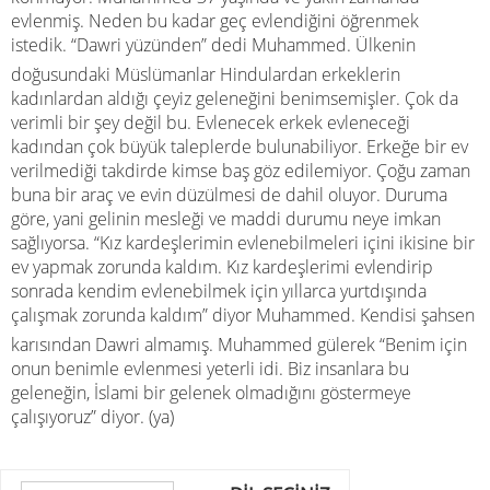
evlenmiş. Neden bu kadar geç evlendiğini öğrenmek
istedik. “Dawri yüzünden” dedi Muhammed. Ülkenin
doğusundaki Müslümanlar Hindulardan erkeklerin
kadınlardan aldığı çeyiz geleneğini benimsemişler. Çok da
verimli bir şey değil bu. Evlenecek erkek evleneceği
kadından çok büyük taleplerde bulunabiliyor. Erkeğe bir ev
verilmediği takdirde kimse baş göz edilemiyor. Çoğu zaman
buna bir araç ve evin düzülmesi de dahil oluyor. Duruma
göre, yani gelinin mesleği ve maddi durumu neye imkan
sağlıyorsa. “Kız kardeşlerimin evlenebilmeleri içini ikisine bir
ev yapmak zorunda kaldım. Kız kardeşlerimi evlendirip
sonrada kendim evlenebilmek için yıllarca yurtdışında
çalışmak zorunda kaldım” diyor Muhammed. Kendisi şahsen
karısından Dawri almamış. Muhammed gülerek “Benim için
onun benimle evlenmesi yeterli idi. Biz insanlara bu
geleneğin, İslami bir gelenek olmadığını göstermeye
çalışıyoruz” diyor. (ya)