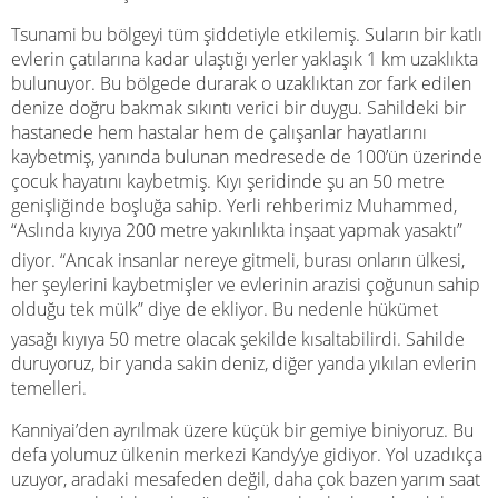
Tsunami bu bölgeyi tüm şiddetiyle etkilemiş. Suların bir katlı
evlerin çatılarına kadar ulaştığı yerler yaklaşık 1 km uzaklıkta
bulunuyor. Bu bölgede durarak o uzaklıktan zor fark edilen
denize doğru bakmak sıkıntı verici bir duygu. Sahildeki bir
hastanede hem hastalar hem de çalışanlar hayatlarını
kaybetmiş, yanında bulunan medresede de 100’ün üzerinde
çocuk hayatını kaybetmiş. Kıyı şeridinde şu an 50 metre
genişliğinde boşluğa sahip. Yerli rehberimiz Muhammed,
“Aslında kıyıya 200 metre yakınlıkta inşaat yapmak yasaktı”
diyor. “Ancak insanlar nereye gitmeli, burası onların ülkesi,
her şeylerini kaybetmişler ve evlerinin arazisi çoğunun sahip
olduğu tek mülk” diye de ekliyor. Bu nedenle hükümet
yasağı kıyıya 50 metre olacak şekilde kısaltabilirdi. Sahilde
duruyoruz, bir yanda sakin deniz, diğer yanda yıkılan evlerin
temelleri.
Kanniyai’den ayrılmak üzere küçük bir gemiye biniyoruz. Bu
defa yolumuz ülkenin merkezi Kandy’ye gidiyor. Yol uzadıkça
uzuyor, aradaki mesafeden değil, daha çok bazen yarım saat