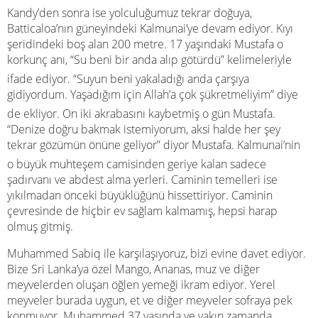
Kandy’den sonra ise yolculuğumuz tekrar doğuya,
Batticaloa’nın güneyindeki Kalmunai’ye devam ediyor. Kıyı
şeridindeki boş alan 200 metre. 17 yaşındaki Mustafa o
korkunç anı, “Su beni bir anda alıp götürdü” kelimeleriyle
ifade ediyor. “Suyun beni yakaladığı anda çarşıya
gidiyordum. Yaşadığım için Allah’a çok şükretmeliyim” diye
de ekliyor. On iki akrabasını kaybetmiş o gün Mustafa.
“Denize doğru bakmak istemiyorum, aksi halde her şey
tekrar gözümün önüne geliyor” diyor Mustafa. Kalmunai’nin
o büyük muhteşem camisinden geriye kalan sadece
şadırvanı ve abdest alma yerleri. Caminin temelleri ise
yıkılmadan önceki büyüklüğünü hissettiriyor. Caminin
çevresinde de hiçbir ev sağlam kalmamış, hepsi harap
olmuş gitmiş.
Muhammed Sabiq ile karşılaşıyoruz, bizi evine davet ediyor.
Bize Sri Lanka’ya özel Mango, Ananas, muz ve diğer
meyvelerden oluşan öğlen yemeği ikram ediyor. Yerel
meyveler burada uygun, et ve diğer meyveler sofraya pek
konmuyor. Muhammed 37 yaşında ve yakın zamanda