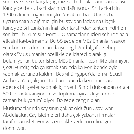
süren ve sık sık karşılaştığımız kontrol noktalarından dolayı.
Kandy’de de kurbanlıklarımızı dağıtıyoruz. Sri Lanka için
1200 rakamı öngörülmüştü. Ancak kurbanlıkları daha
uyguna satın aldığımız için bu sayıdan fazlasına ulaştık.
Kandy’de Sri Lanka’nın İngilizler tarafından tahttan indirilen
son kralı hüküm sürüyordu. O zamanların izleri şehirde hala
etkisini kaybetmemiş. Bu bölgede de Müslümanlar yaşıyor
ve ekonomik durumları da iyi değil. Abdulgafur sebep
olarak “Müslümanlar özellikle de idareci olarak iş
bulamıyorlar, bu tür işlere Müslümanlar kesinlikle alınmıyor.
Çoğu yurtdışında çalışmak zorunda kalıyor, bende öyle
yapmak zorunda kaldım. Beş yıl Singapur’da, on yıl Suudi
Arabistan’da çalıştım. Bu bana burada kendimi idare
edecek bir şeyler yapmak için yetti. Şimdi dükkandan ortala
500 Dolar kazanıyorum ve topluma ayıracak yeterince
zaman buluyorum” diyor. Bölgede zengin olan
Müslümanlarında sayısının çok az olduğunu söylüyor
Abdulgafur. Çay işletmeleri daha çok yabancı firmalar
tarafından işletiliyor ve genellikle yerlilerin eline geri
dönmüyor.