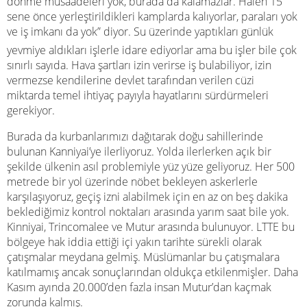
dönme müsaadeleri yok, burada da kalamazlar. Halen 15
sene önce yerleştirildikleri kamplarda kalıyorlar, paraları yok
ve iş imkanı da yok” diyor. Su üzerinde yaptıkları günlük
yevmiye aldıkları işlerle idare ediyorlar ama bu işler bile çok
sınırlı sayıda. Hava şartları izin verirse iş bulabiliyor, izin
vermezse kendilerine devlet tarafından verilen cüzi
miktarda temel ihtiyaç payıyla hayatlarını sürdürmeleri
gerekiyor.
Burada da kurbanlarımızı dağıtarak doğu sahillerinde
bulunan Kanniyai’ye ilerliyoruz. Yolda ilerlerken açık bir
şekilde ülkenin asıl problemiyle yüz yüze geliyoruz. Her 500
metrede bir yol üzerinde nöbet bekleyen askerlerle
karşılaşıyoruz, geçiş izni alabilmek için en az on beş dakika
beklediğimiz kontrol noktaları arasında yarım saat bile yok.
Kinniyai, Trincomalee ve Mutur arasında bulunuyor. LTTE bu
bölgeye hak iddia ettiği içi yakın tarihte sürekli olarak
çatışmalar meydana gelmiş. Müslümanlar bu çatışmalara
katılmamış ancak sonuçlarından oldukça etkilenmişler. Daha
Kasım ayında 20.000’den fazla insan Mutur’dan kaçmak
zorunda kalmış.