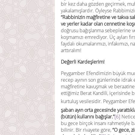
bir kez daha gözden geçirmek, muh
yakalamışlardır. Öyleyse Rabbimizi
“
Rabbinizin mağfiretine ve takva sah
ve yerler kadar olan cennetine ko
ş
doğrusu bağışlanma sebeplerine ve
koşmamızı emrediyor. Üç ayları fırsat
faydalı okumalarımızı, infakımızı, n
arttıralım!
Değerli Kardeşlerim!
Peygamber Efendimizin büyük muciz
recep ayının son günlerinde idrak 
mağfiretine kavuşmak ve beraatine 
ettiğimiz Berat Kandili, içerisinde
şaban ayın orta gecesinde yarattıkla
(bütün) kullarını bağışlar.”
[6]
Netice
bu gece birçok insanı rahmetiyle b
bilinir. Bir rivayete göre,
“O gece, z