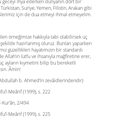
u geceyi ihya ederken dünyanın dört bir
ürkistan, Suriye, Yemen, Filistin, Arakan gibi
lerimiz için de dua etmeyi ihmal etmeyelim.
len örneğimize hakkıyla tabi olabilirsek üç
r şekilde hazırlanmış oluruz. Bunları yaparken
ız güzellikleri hayatımızın bir standardı
e Allah’ın lütfu ve ihsanıyla mağfiretine erer,
ç ayların kıymetini bilip bu bereketli
sın. Âmin!
bdullah b. Ahmed’in zevâidlerindendir)
u’l-Meârif (1999), s. 222
’l-Kur’ân, 2/494
u’l-Meârif (1999), s. 225