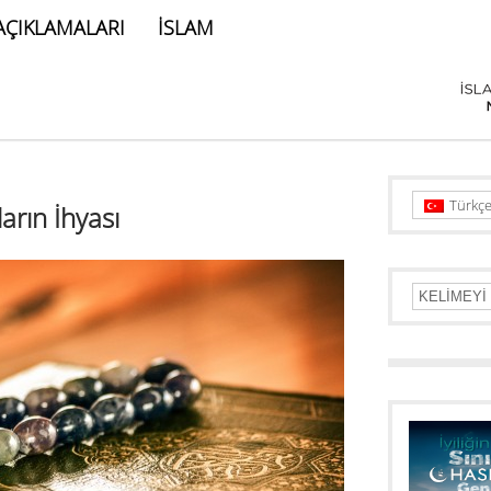
AÇIKLAMALARI
İSLAM
Türkç
arın İhyası