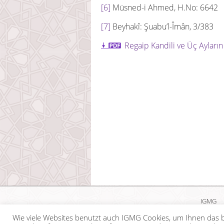
[6]
Müsned-i Ahmed, H.No: 6642
[7]
Beyhakî: Şuabu’l-Îmân, 3/383
Regaip Kandili ve Üç Ayların 
IGMG
Wie viele Websites benutzt auch IGMG Cookies, um Ihnen das b