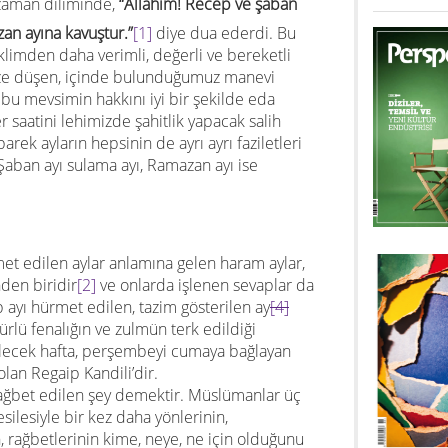
amber Efendimiz ﷺ bu zaman diliminde,
“Allahım! Recep ve şaban
azan ayına kavuştur.”
[1]
diye dua ederdi. Bu
klimden daha verimli, değerli ve bereketli
mize düşen, içinde bulunduğumuz manevi
 bu mevsimin hakkını iyi bir şekilde eda
saatini lehimizde şahitlik yapacak salih
rek ayların hepsinin de ayrı ayrı faziletleri
Şaban ayı sulama ayı, Ramazan ayı ise
et edilen aylar anlamına gelen haram aylar,
nden biridir
[2]
ve onlarda işlenen sevaplar da
ayı hürmet edilen, tazim gösterilen ay
[4]
rlü fenalığın ve zulmün terk edildiği
gelecek hafta, perşembeyi cumaya bağlayan
lan Regaip Kandili’dir.
rağbet edilen şey demektir. Müslümanlar üç
silesiyle bir kez daha yönlerinin,
nin, rağbetlerinin kime, neye, ne için olduğunu