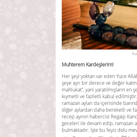
Kur
Muhterem Kardeşlerim!
Her şeyi yoktan var eden Yüce Allah, 
şeye ayrı bir derece ve değer katmış
mahlukat”, yani yaratılmışların en ş
kıymetli ve faziletli kabul edilmişt
ramazan ayları da içerisinde barınd
diğer aylardan daha bereketli ve fazi
recep ayının habercisi Regaip Kandi
geceleri ile devam edip, ramazan ay
bulmaktadır. İşte bu feyiz dolu me