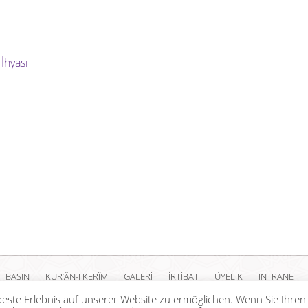
İhyası
BASIN
KUR’ÂN-I KERÎM
GALERİ
İRTİBAT
ÜYELİK
INTRANET
este Erlebnis auf unserer Website zu ermöglichen. Wenn Sie Ihren
Copyright Islam Toplumu Millî Görüş e.V. |
Künye
|
Feragatname