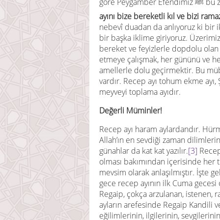
göre Peyg
ayını bize bereketli kıl ve bizi ram
nebevî duadan da anlıyoruz ki bir i
bir başka iklime giriyoruz. Üzeri
bereket ve feyizlerle dopdolu olan
etmeye çalışmak, her gününü ve her 
amellerle dolu geçirmektir. Bu müba
vardır. Recep ayı tohum ekme ayı, 
meyveyi toplama ayıdır.
Değerli Müminler!
Recep ayı haram aylardandır. Hürm
Allah’ın en sevdiği zaman dilimleri
günahlar da kat kat yazılır.
[3]
Recep 
olması bakımından içerisinde her tü
mevsim olarak anlaşılmıştır. İşte 
gece recep ayının ilk Cuma gecesi o
Regaip, çokça arzulanan, istenen, 
ayların arefesinde Regaip Kandili ve
eğilimlerinin, ilgilerinin, sevgileri