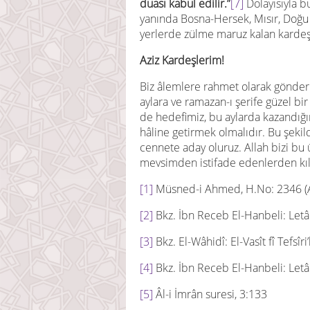
duası kabul edilir.”
[7]
Dolayısıyla b
yanında Bosna-Hersek, Mısır, Doğu T
yerlerde zülme maruz kalan kardeş
Aziz Kardeşlerim!
Biz âlemlere rahmet olarak gönderi
aylara ve ramazan-ı şerife güzel bi
de hedefimiz, bu aylarda kazandığım
hâline getirmek olmalıdır. Bu şekild
cennete aday oluruz. Allah bizi bu ü
mevsimden istifade edenlerden kıl
[1]
Müsned-i Ahmed, H.No: 2346 (A
[2]
Bkz. İbn Receb El-Hanbeli: Letâif
[3]
Bkz. El-Wâhidî: El-Vasît fî Tefsîri
[4]
Bkz. İbn Receb El-Hanbeli: Letâif
[5]
Âl-i İmrân suresi, 3:133