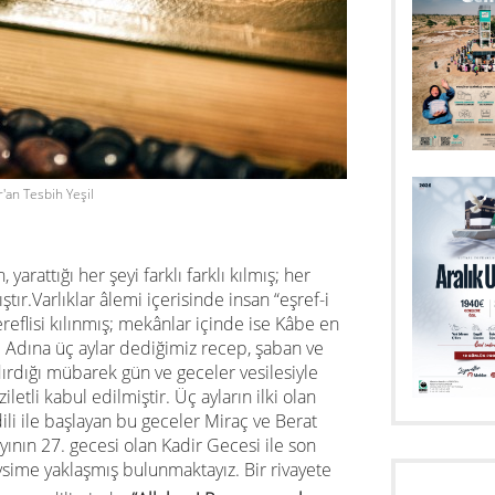
'an Tesbih Yeşil
yarattığı her şeyi farklı farklı kılmış; her
tır.Varlıklar âlemi içerisinde insan “eşref-i
ereflisi kılınmış; mekânlar içinde ise Kâbe en
ir. Adına üç aylar dediğimiz recep, şaban ve
ırdığı mübarek gün ve geceler vesilesiyle
letli kabul edilmiştir. Üç ayların ilki olan
li ile başlayan bu geceler Miraç ve Berat
ının 27. gecesi olan Kadir Gecesi ile son
vsime yaklaşmış bulunmaktayız. Bir rivayete