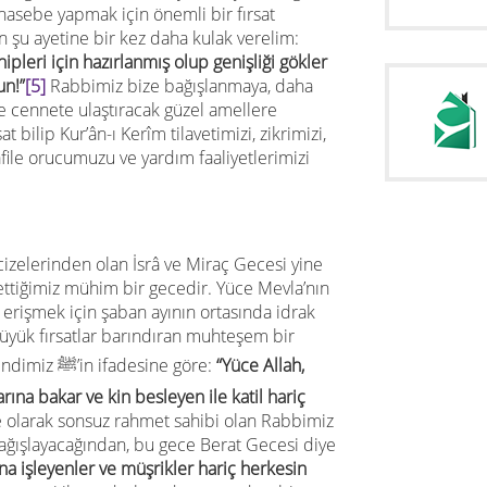
asebe yapmak için önemli bir fırsat
n şu ayetine bir kez daha kulak verelim:
ipleri için hazırlanmı
ş
olup geni
ş
li
ğ
i gökler
un!”
[5]
Rabbimiz bize bağışlanmaya, daha
 cennete ulaştıracak güzel amellere
 bilip Kur’ân-ı Kerîm tilavetimizi, zikrimizi,
afile orucumuzu ve yardım faaliyetlerimizi
elerinden olan İsrâ ve Miraç Gecesi yine
ettiğimiz mühim bir gecedir. Yüce Mevla’nın
erişmek için şaban ayının ortasında idrak
 büyük fırsatlar barındıran muhteşem bir
kurtuluş vesilesidir. Peygamber Efendimiz ﷺ’in ifadesine göre:
“Yüce Allah,
rına bakar ve kin besleyen ile katil hariç
 olarak sonsuz rahmet sahibi olan Rabbimiz
ağışlayacağından, bu gece Berat Gecesi diye
ina işleyenler ve müşrikler hariç herkesin