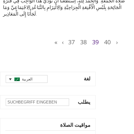
صَلَاةُ الْجُمُعَةِ. وَالْحَمْدُ لِلَّهِ، اِسْتَطَعْنَا أَنْ نُؤَدِّيَ هَذَا الْوَاجِبَ فِي فَتْرَةِ
الْجَائِحَةِ بِلَبْسِ الْأَقْنِعَةِ الْجِرَاحِيَّةِ وَالِالْتِزَامِ بِالتَّبَاعُدِ الِاجْتِمَاعِيِّ وَمَا
لَجَأْنَا إِلَى الْمَعَاذِير.
«
‹
37
38
39
40
›
لغة
العربية
يطلب
مواقيت الصلاة