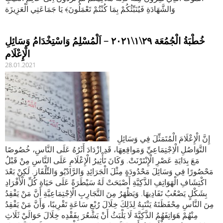
وَالشَّهَادَةِ فَيُنَبِّئُكُمْ بِمَا كُنْتُمْ تَعْمَلُونَ﴾ يَا جَمَاعَتِي الْعَزِيزَة
خُطْبَةُ الْجُمُعَة ٢٩\١\٢٠٢١ – اَلْمُسْلِمُ وَاسْتِخْدَامُ وَسَائِلِ
الْإِعْلَام
28.01.2021
إِنَّ الْإِعْلَامَ الْمُتَمَثِّلَ فِي وَسَائِلِ
التَّوَاصُلِ الْاِجْتِمَاعِيِّ وَمَواقِعِهَا، قَدِ ازْدَادَ أَثَرُهُ عَلَى النَّاسِ، خُصُوصًا
مَعَ بِدَايَةِ عَصْرِ الْإِنْتَرْنَتْ. وَكَانَ تَأْثِيرُ الْإِعْلَامِ عَلَى النَّاسِ مِنْ قَبْلُ
مَحْصُورًا فِي وَسَائِلَ مَحْدُودَةٍ مِثْلَ الْجَرَائِدِ وَالرَّادْيُو وَالتِّلْفَاز. لَكِنْ بَعْدَ
اكْتِشَافِ الْهَوَاتِفِ الذَّكِيَّةِ أَصْبَحَتْ لَهُ سَيْطَرَةً عَلَى حَيَاةِ كُلِّ الْأَفْرَادِ
بِشَكْلٍ يَصْعُبُ تَفَادِيهَا. وَيَظْهَرُ مِنَ التَّجَارِبِ الْاِجْتِمَاعِيَّةِ أَنَّ مَنْ يَفْقِدُ
مِنَ النَّاسِ مِحْفَظَتَهُ يَنْتَبِهُ لِذَلِكَ خِلَالَ رُبْعِ سَاعَةٍ تَقْرِيبًا، وَأَنَّ مَنْ يَفْقِدُ
مِنْهُمْ هَوَاتِفَهُمُ الذَّكِيَّةَ لَا يَلْبَثُ أَنْ يَشْعُرَ بِفَقْدِه خِلَالَ حَوَالَيْ ثَلَاثِ