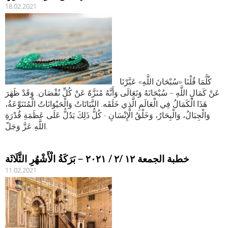
18.02.2021
كُلَّمَا قُلْنَا «سُبْحَانَ اللَّهِ» عَبَّرْنَا
عَنْ كَمَالِ اللَّهِ – سُبْحَانَهُ وَتَعَالَى وَأَنَّهُ مُنَزَّهٌ عَنْ كُلِّ نُقْصَان. وَقَدْ ظَهَرَ
هَذَا الْكَمَالُ فِي الْعَالَمِ الَّذِي خَلَقَه. النَّبَاتَاتُ وَالْحَيْوَانَاتُ الْمُتَنَوِّعَةُ،
وَالْجِبَالُ، وَالْبِحَارُ، وَخَلْقُ الْإِنْسَانِ - كُلُّ ذَلِكَ يَدُلُّ عَلَى عَظَمَةِ قُدْرَةِ
اللَّهِ عَزَّ وَجَلّ.
خطبة الجمعة ١٢ /٢ / ٢٠٢١ – بَرَكَةُ الْأَشْهُرِ الثَّلَاثَة
11.02.2021