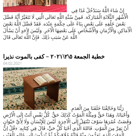
إِنْ شَاءَ اللَّهُ سَنَدْخُلُ غَدًا فِي
الْأَشْهُرِ الثَّلَاثَةِ الْمُبَارَكَة. فَمِنْ سُنَّةِ اللَّهِ تَعَالَى الَّتِي لَا تَتَغَيَّرُ أَنَّهُ فَضَّلَ
بَعْضَ خَلْقِهِ عَلَى بَعْضٍ بِنَاءً عَلَى حِكْمَةٍ عِنْدَه. فَقَدْ فَضَّلَ اللَّهُ بَعْضَ
الْأَمَاكِنِ وَالْأَزْمَانِ وَالْأَشْخَاصِ عَلَى بَعْضِهَا الْآخَرِ. وَلَيْسَ لِأحَدٍ أَنْ يَسْأَلَ
اللَّهَ عَنْ سَبَبِ ذٰلِكَ. فَإِنَّ اللَّهَ تَعَالَى قَالَ
خطبة الجمعة ٥\٢\٢٠٢١ – كفى بالموت نذيرا
04.02.2021
رَبُّنَا وَخَالِقُنَا خَلَقَنَا مِنَ الْعَدَمِ
وَأَحْيَانَا، وَهَذَا حَقٌّ وَمِثْلُهُ الْمَوْتُ كَذَلِكَ حَقٌّ. كُلُّ نَفْسٍ أَتَتْ إِلَى الْأرْضِ
وَقَضَتْ عُمُرَهَا سَوْفَ تَنْتَقِلُ إِلَى الْآخِرَةِ. لَيْسَ لِلْإِنْسَانِ وَلَا لِأَيِّ حَيْوَانٍ
أَنْ يَفِرَّ مِنَ الْمَوْتِ. فَاللهُ الَّذِي أَحْيَا كُلَّ حَيٍّ، قَالَ فِي كِتَابِهِ: ﴿قُلْ اِنَّ
الْمَوْتَ الَّذِي تَفِرُّونَ مِنْهُ فَاِنَّهُ مُلَاقِيكُمْ ثُمَّ تُرَدُّونَ اِلٰى عَالِمِ الْغَيْبِ