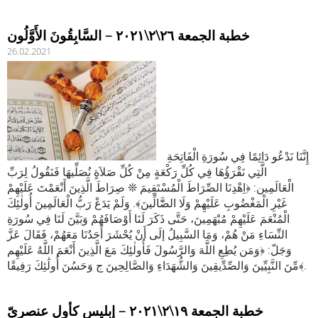
خطبة الجمعة ٢٦\٢\٢٠٢١ – السَّابِقُونَ الأَوَّلُون
26.02.2021
إِنَّنَا نَدْعُو دَائِمًا فِي سُورَةِ الْفَاتِحَةِ
الَّتِي نَقْرَؤُهَا فِي كُلِّ رَكْعَةٍ مِنْ كُلِّ صَلاَةٍ نُصَلِّيهَا فَنَقُولُ لِرَبِّ
الْعَالَمِين: ﴿اِهْدِنَا الصِّرَاطَ الْمُسْتَقِيمَ ❊ صِرَاطَ الَّذِينَ أَنْعَمْتَ عَلَيْهِمْ
غَيْرِ الْمَغْضُوبِ عَلَيْهِمْ وَلَا الضَّٓالِّينَ﴾. وَلَمْ يَدَعْ رَبُّ الْعَالَمِينَ أُولٰئِكَ
الْمُنْعَمَ عَلَيْهِمْ مُبْهَمِينَ، حَتَّى ذَكَرَ لَنَا أَوْصَافَهُمْ وَبَيَّنَ لَنَا فِي سُورَةِ
النِّسَاءِ مَنْ هُمْ، وَمَا السَّبِيلُ إلَى أَنْ يُحْشَرَ أَحَدُنَا مَعَهُمْ، فَقَالَ عَزَّ
وَجَلّ: ﴿وَمَن يُطِعِ اللَّهَ وَالرَّسُولَ فَأُولٰئِكَ مَعَ الَّذِينَ أَنْعَمَ اللَّهُ عَلَيْهِم
مِّنَ النَّبِيِّينَ وَالصِّدِّيقِينَ وَالشُّهَدَاءِ وَالصَّالِحِينَ ج وَحَسُنَ أُولَٰئِكَ رَفِيقًا﴾.
خطبة الجمعة ١٩\٢\٢٠٢١ – إبليس كأول عنصريّ