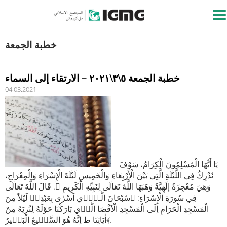
خطبة الجمعة
خطبة الجمعة ٥\٣\٢٠٢١ – الارتقاء إلى السماء
04.03.2021
يَا أَيُّهَا الْمُسْلِمُونَ الْكِرَامُ، سَوْفَ
نُدْرِكُ فِي اللَّيْلَةِ الَّتِي بَيْنَ الْأَرْبِعَاءِ وَالْخَمِيسِ لَيْلَةَ الْإِسْرَاءِ وَالْمِعْرَاجِ،
وَهِيَ مُعْجِزَةٌ إلَهِيَّةٌ وَهَبَهَا اللَّهُ تَعَالَى لِنَبِيِّهِ الْكَرِيمِ ﷺ. قَالَ اللَّهُ تَعَالَى
فِي سُورَةِ الْإِسْرَاءِ: ﴿سُبْحَانَ الَّـذٖٓي اَسْرٰى بِعَبْدِهٖ لَيْلاً مِنَ
الْمَسْجِدِ الْحَرَامِ اِلَى الْمَسْجِدِ الْاَقْصَا الَّذٖي بَارَكْنَا حَوْلَهُ لِنُرِيَهُ مِنْ
اٰيَاتِنَا ط اِنَّهُ هُوَ السَّمٖيعُ الْبَصٖيرُ﴾.