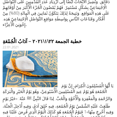
دَقَائِق. وَتُشِيرُ الْأَبْحَاثُ أَيْضًا إِلَى ازْدِيَادِ عَدَدِ الْمُدْمِنِينَ عَلَى التَّوَاصُلِ
الْاِجْتِمَاعِيِّ بِشَكْلٍ مُسْتَمِرّ. فَهُمْ يُمْضُونَ الْجُزْءَ الْأَكْبَرَ مِنْ أَوْقَاتِهِمْ
عَلَى هَذِهِ الْمَوَاقِع. وَنَتِيجَةً لِذَلِكَ يَتَكَوَّنُ ثَمَانِينَ فِي الْمِائَةِ (80%) مِنْ
أَفْكَارِ وَقَنَاعَاتِ النَّاسِ بِوَاسِطَةِ مَوَاقِعِ التَّوَاصُلِ الْاِجْتِمَاعِيّ هَذِه.
إِخْوَتِيَ الْأَعِزَّاء،
خطبة الجمعة ٢٢\١\٢٠٢١ – آدَابُ الْجُمْعَةِ
22.01.2021
يَا أَيُّهَا الْمُسْلِمُونَ الْكِرَامَ، إِنَّ يَوْمَ
الْجُمُعَةِ هُوَ يَوْمُ عِيدِ الْمُسْلِمِينَ الْأُسْبُوعِيَّ، وَهُوَ يَوْمُ الْخَيْرِ وَالْبَرَكَةِ
وَالرَّحْمَةِ وَالْمَغْفِرَةِ وَالْأُخُوَّةِ وَالْحُبِّ. لِذَا قَالَ النَّبِيُّ ﷺ عَنْهُ: «خَيْرُ يَوْمٍ
طَلَعَتْ عَلَيْهِ الشَّمْسُ يَوْمُ الْجُمُعَةِ، فِيهِ خُلِقَ آدَمُ، وَفِيهِ أُدْخِلَ الْجَنَّةَ،
وَفِيهِ أُخْرِجَ مِنْهَا»1 فَيَوْمُ الْجُمُعَةِ هُوَ كَذَلِكَ الْيَوْمُ الَّذِي فُرِضَ عَلَيْنَا فِيهِ