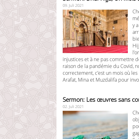
09. Juli 2021
Ch
mér
y 
ar
bi
Hij
l’o
injustices et à ne pas commettre 
raison de la pandémie du Covid, no
correctement, c’est un mois où le
Arafat, Mina et Muzdalifa pour invoq
Sermon: Les œuvres sans con
02. Juli 2021
Ch
obj
po
gag