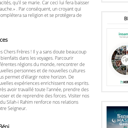
ités, qu'il se marie. Car ceci lui fera baisser
bauche.» . Par conséquent, un croyant qui
complétera sa religion et se protégera de
B
ces
s Chers Frères ! Il y a sans doute beaucoup
bienfaits dans les voyages. Parcourir
fférentes régions du monde, rencontrer de
uvelles personnes et de nouvelles cultures
us permet d'élargir notre horizon. De
uvelles expériences enrichissent nos esprits.
ès avoir travaillé toute l'année, prendre des
ser et de reprendre des forces. Visiter nos
du Silah-i Rahim renforce nos relations
tre Seigneur.
Béni