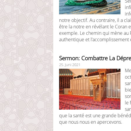
Se
inf
in
notre objectif. Au contraire, il a c
être la notre en révélant le Coran
exemple. Le chemin qui mène au P
authentique et l’accomplissement
Sermon: Combattre La Dépre
25. Juni 2021
Me
oct
san
bi
son
le
sa
que la santé est une grande bénéd
que nous nous en apercevons.