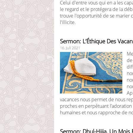
Celui d'entre vous qui en a les capac
le regard et le protégera de la dé
trouve l'opportunité de se marier 
l'illicite.
Sermon: L’Éthique Des Vacan
16. Juli 2021
Me
de 
di
no
no
no
Apr
vacances nous permet de nous repo
proches en perpétuant l’adoration 
humaines et nous rapproche de no
Sermon: Dhul-Hijja, Un Mois 