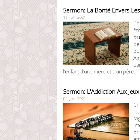
Sermon: La Bonté Envers Les
11. Juni 2021
Ch
êt
d’u
per
qu
Ain
pa
l’enfant d’une mère et d’un père.
Sermon: L’Addiction Aux Jeu
04. Juni 2021
Che
Jo
sa
int
pr
em