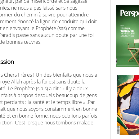
igneur, par Sa miséricorde et Sa sagesse
inies, ne nous a pas laissé sans nous
former du chemin à suivre pour atteindre
lairement énoncé la ligne de conduite qui doit
 et en envoyant le Prophète (sas) comme
aradis passe sans aucun doute par une foi
 de bonnes œuvres.
ssion
s Chers Frères ! Un des bienfaits que nous a
royé Allah après la foi est sans doute la
té. Le Prophète (s.a.s) a dit : « Il y a deux
enfaits à propos desquels beaucoup de gens
t perdants : la santé et le temps libre » .Par
 fait que nous soyons constamment en bonne
nté et en bonne forme, nous oublions parfois
iction. C’est lorsque nous tombons malade