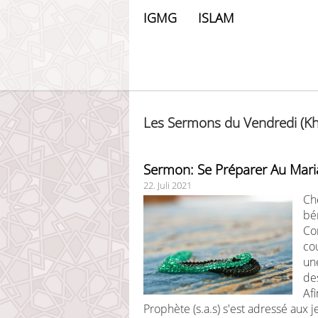
IGMG
ISLAM
Les Sermons du Vendredi (K
Sermon: Se Préparer Au Mari
22. Juli 2021
Che
bé
Cor
co
un
de
Af
Prophète (s.a.s) s'est adressé aux 