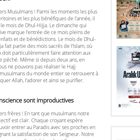
ers Musulmans ! Parmi les moments les plus
itoires et les plus bénéfiques de l’année, il
a le mois de Dhul-Hijja. Le dimanche qui
rive marque l’entrée de ce mois pleins de
enfaits et de bénédictions. Le mois de Dhul-
ja fait partie des mois sacrés de l’Islam, où
n doit particulièrement faire attention aux
de péché. Même si depuis deux ans, en
us ne pouvons pas réaliser le Hajj
s musulmans du monde entier se retrouvent à
uer Allah, l’adorer et ainsi se purifier.
science sont improductives
ers frères ! En tant que musulmans notre
ectif est clair. Chaque croyant espère
uvoir entrer au Paradis avec ses proches en
nant la satisfaction de son Seigneur. Notre