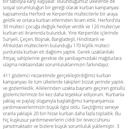
bir tabloyla karşı kaşıyalar. Bulunduğumuz ülkelerde de
sosyal sorumluluğun bir gereği olarak kurban kampanyası
kapsamında Herford ve Kerpen’de mültecilerle bir araya
geldik ve onlara kurban etlerinden ikram ettik. Herford’da
30 mülteci çocuğa değişik hediye verdik ve 120 mülteciye
kurban eti ikramında bulunduk. Yine Kerpen’de içlerinde
Suriyeli, Çeçen, Boşnak, Bangladeşli, Hindistanlı ve
Afrika’dan mültecilerin bulunduğu 170 kişilik mülteci
yurdunda kurban eti dağıtımı yaptık. Gerek uzaklardaki
ihtiyaç sahiplerine gerekse de yanıbaşımızdaki mağdurlara
ulaşma noktasındaki sorumluluklarımızın farkındayız.
411 gözlemci nezaretinde gerçekleştirdiğimiz kurban
kampanyası ile tüm ülkelerde takipleri bizzat yerinde yaptık
ve gözlemledik. Ailelerinden uzakta bayramı geçiren gönüllü
gözlemcilerimize bir kez daha teşekkür ediyorum. ‘Kurbanla
yaklaş ve paylaş’ sloganıyla başlattığımız kampanyamıza
yardımseverlerimizin büyük ilgisi oldu. Geçtiğimiz seneye
oranla yaklaşık 20 bin hisse kurban daha fazla topladık. Bu
hiç kuşkusuz yardımseverlerin ciddi bir teveccühünü
yansıtmaktadır ve bizlere büyük sorumluluk yüklemiştir. 3