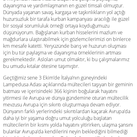
dayanışma ve yardımlaşmanın en güzel timsali olmuştur.
Dünyada yaşanan savaş, kargaşa ve taşkınlıkların yol açtığı
huzursuzluk bir tarafa kurban kampanyası aracılığı ile güzel
bir sosyal sorumluluk örneği ortaya koyduğumuzu
düşünüyorum. Bağışlanan kurban hisselerini mazlum ve
mağdurlara ulaştırabilmek için gözlemcilerimizi on binlerce
km mesafe katetti. Yeryüzünde barış ve huzurun oluşması
için bu tür paylaşma ve dayanışma örneklerinin artması
gerekmektedir. Aslolan umut olmaktır, ki bu çalışmalarımız
bu umudu kıtalar ötesine taşımıştır.
Geçtiğimiz sene 3 Ekim’de İtalya’nın güneyindeki
Lampedusa Adası açıklarında mültecileri taşıyan bir geminin
batması ve içerisindeki 366 kişinin boğularak hayatını
yitirmesi ile Avrupa ve dünya gündemine oturan mültecilik
mevzusu Avrupa için sıkıntı oluşturmaya devam ediyor.
Dünyanın farklı yerlerindeki sıkıntılardan kaçarak Avrupa’da
daha iyi bir yaşama doğru umut yolculuğu başlatan
mültecilerin bir kısmı yolda hayatını yitirirken, ulaşma şansını
bulanlar Avrupa’da kendilerini neyin beklediğini bilmediği