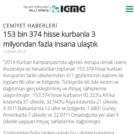
CEMIYET HABERLERI
153 bin 374 hisse kurbanla 3
milyondan fazla insana ulaştık
13 Ekim 2014
“2014 Kurban Kampanyası’nda ağırlıklı Avrupa olmak üzere,
Avustralya ve Kanada’dan toplanan 153.374 hisse kurban
Avrupa’nın farklı ülkelerinden 411 gözlemcinin katılımı ile
toplam 86 ülke ve bölgede, Türkiye’de 66 ilde kesim ve
dağıtımları gerçekleştirilmiş ve ihtiyaç sahiplerine
ulaştırılmıştır. 153.374 hisse kurbanın 92.323’ü Afrika
kıtasında 37 ülkede, 32.949’u Asya kıtasında 21 ülkede,
4.351’i Balkanlar’da 12 ülke ve bölgede, 1.680’i Güney
Amerika’da 7 ülkede ve 22.071’i Ortadoğu’da yer alan 9
ülkede yaşayan ihtiyaç sahiplerine dağıtılmıştır.
3 milyondan fazla insana ulaşan bu çalışma paylaşma,