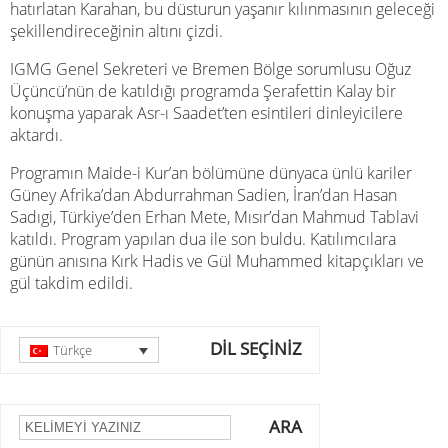
hatırlatan Karahan, bu düsturun yaşanır kılınmasının geleceği
şekillendireceğinin altını çizdi.
IGMG Genel Sekreteri ve Bremen Bölge sorumlusu Oğuz
Üçüncü’nün de katıldığı programda Şerafettin Kalay bir
konuşma yaparak Asr-ı Saadet’ten esintileri dinleyicilere
aktardı.
Programın Maide-i Kur’an bölümüne dünyaca ünlü kariler
Güney Afrika’dan Abdurrahman Sadien, İran’dan Hasan
Sadıgi, Türkiye’den Erhan Mete, Mısır’dan Mahmud Tablavi
katıldı. Program yapılan dua ile son buldu. Katılımcılara
günün anısına Kırk Hadis ve Gül Muhammed kitapçıkları ve
gül takdim edildi.
DİL SEÇİNİZ
Türkçe
ARA