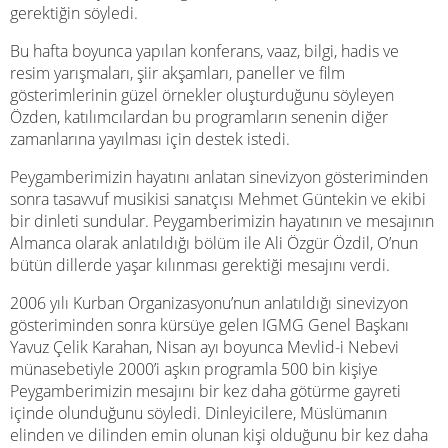
gerektiğin söyledi.
Bu hafta boyunca yapılan konferans, vaaz, bilgi, hadis ve
resim yarışmaları, şiir akşamları, paneller ve film
gösterimlerinin güzel örnekler oluşturduğunu söyleyen
Özden, katılımcılardan bu programların senenin diğer
zamanlarına yayılması için destek istedi.
Peygamberimizin hayatını anlatan sinevizyon gösteriminden
sonra tasavvuf musikisi sanatçısı Mehmet Güntekin ve ekibi
bir dinleti sundular. Peygamberimizin hayatının ve mesajının
Almanca olarak anlatıldığı bölüm ile Ali Özgür Özdil, O’nun
bütün dillerde yaşar kılınması gerektiği mesajını verdi.
2006 yılı Kurban Organizasyonu’nun anlatıldığı sinevizyon
gösteriminden sonra kürsüye gelen IGMG Genel Başkanı
Yavuz Çelik Karahan, Nisan ayı boyunca Mevlid-i Nebevi
münasebetiyle 2000’i aşkın programla 500 bin kişiye
Peygamberimizin mesajını bir kez daha götürme gayreti
içinde olunduğunu söyledi. Dinleyicilere, Müslümanın
elinden ve dilinden emin olunan kişi olduğunu bir kez daha