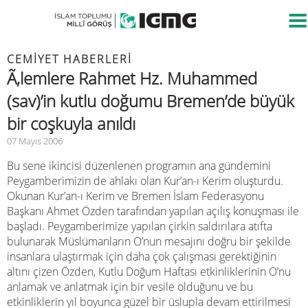
CEMIYET HABERLERI
Ã‚lemlere Rahmet Hz. Muhammed
(sav)’in kutlu doğumu Bremen’de büyük
bir coşkuyla anıldı
07 Mayıs 2006
Bu sene ikincisi düzenlenen programın ana gündemini
Peygamberimizin de ahlakı olan Kur’an-ı Kerim oluşturdu.
Okunan Kur’an-ı Kerim ve Bremen İslam Federasyonu
Başkanı Ahmet Özden tarafından yapılan açılış konuşması ile
başladı. Peygamberimize yapılan çirkin saldırılara atıfta
bulunarak Müslümanların O’nun mesajını doğru bir şekilde
insanlara ulaştırmak için daha çok çalışması gerektiğinin
altını çizen Özden, Kutlu Doğum Haftası etkinliklerinin O’nu
anlamak ve anlatmak için bir vesile olduğunu ve bu
etkinliklerin yıl boyunca güzel bir üslupla devam ettirilmesi