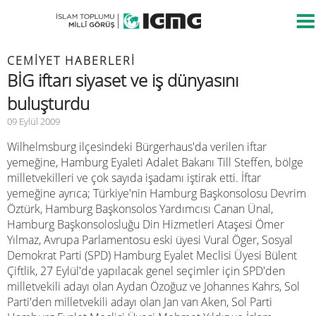
CEMIYET HABERLERI
BİG iftarı siyaset ve iş dünyasını
buluşturdu
09 Eylül 2009
Wilhelmsburg ilçesindeki Bürgerhaus'da verilen iftar
yemeğine, Hamburg Eyaleti Adalet Bakanı Till Steffen, bölge
milletvekilleri ve çok sayıda işadamı iştirak etti. İftar
yemeğine ayrıca; Türkiye'nin Hamburg Başkonsolosu Devrim
Öztürk, Hamburg Başkonsolos Yardımcısı Canan Ünal,
Hamburg Başkonsolosluğu Din Hizmetleri Ataşesi Ömer
Yılmaz, Avrupa Parlamentosu eski üyesi Vural Öger, Sosyal
Demokrat Parti (SPD) Hamburg Eyalet Meclisi Üyesi Bülent
Çiftlik, 27 Eylül'de yapılacak genel seçimler için SPD'den
milletvekili adayı olan Aydan Özoğuz ve Johannes Kahrs, Sol
Parti'den milletvekili adayı olan Jan van Aken, Sol Parti