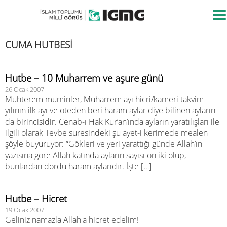
CUMA HUTBESİ
Hutbe – 10 Muharrem ve aşure günü
26 Ocak 2007
Muhterem müminler, Muharrem ayı hicri/kameri takvim
yılının ilk ayı ve öteden beri haram aylar diye bilinen ayların
da birincisidir. Cenab-ı Hak Kur’an’ında ayların yaratılışları ile
ilgili olarak Tevbe suresindeki şu ayet-i kerimede mealen
şöyle buyuruyor: “Gökleri ve yeri yarattığı günde Allah’ın
yazısına göre Allah katında ayların sayısı on iki olup,
bunlardan dördü haram aylarıdır. İşte […]
Hutbe – Hicret
19 Ocak 2007
Geliniz namazla Allah'a hicret edelim!