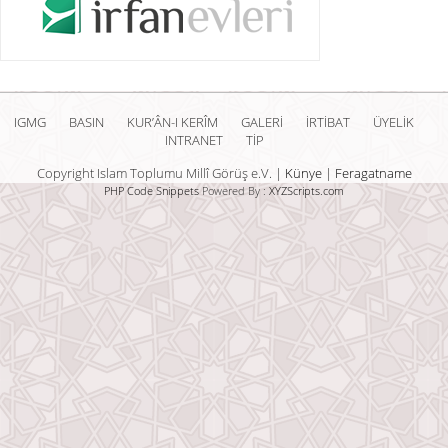
IGMG
BASIN
KUR’ÂN-I KERÎM
GALERİ
İRTİBAT
ÜYELİK
INTRANET
TİP
Copyright Islam Toplumu Millî Görüş e.V. |
Künye
|
Feragatname
PHP Code Snippets
Powered By :
XYZScripts.com