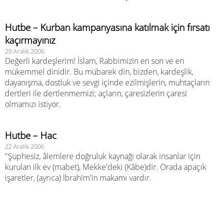
Hutbe – Kurban kampanyasına katılmak için fırsatı
kaçırmayınız
29 Aralık 2006
Değerli kardeşlerim! İslam, Rabbimizin en son ve en
mükemmel dinidir. Bu mübarek din, bizden, kardeşlik,
dayanışma, dostluk ve sevgi içinde ezilmişlerin, muhtaçların
dertleri ile dertlenmemizi; açların, çaresizlerin çaresi
olmamızı istiyor.
Hutbe – Hac
22 Aralık 2006
"Şüphesiz, âlemlere doğruluk kaynağı olarak insanlar için
kurulan ilk ev (mabet), Mekke'deki (Kâbe)dir. Orada apaçık
işaretler, (ayrıca) İbrahim'in makamı vardır.