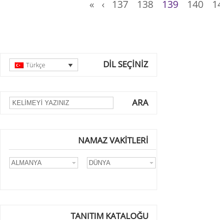
«
‹
137
138
139
140
1
DİL SEÇİNİZ
Türkçe
ARA
NAMAZ VAKİTLERİ
TANITIM KATALOĞU