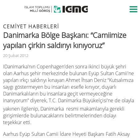
CEMIYET HABERLERI
Danimarka Bölge Başkanı: “Camiimize
yapılan çirkin saldırıyı kınıyoruz”
20 Şubat 2012
IDanimarka'nın Copenhagen'den sonra ikinci büyük şehri
olan Aarhus şehir merkezinde bulunan Eyüp Sultan Camii'ne
yapılan ırkçı saldırıyı kınayan Ahmet İhsan Deniz “Kutsalımıza
saygı göstermeyen bu insanları esefle kınıyor, duyarlı
Danimarkalıların bu insanlara geçit vermeyeceğine
inanıyorum” diyerek, T.C. Danimarka Büyükelçisi'ne de olayla
yakınen ilgilenip, Danimarka resmi makamlarıyla gerekli
girişimlerde bulunacaklarını belirtmelerinden dolayı
teşekkür etti.
Aarhus Eyüp Sultan Camii İdare Heyeti Başkanı Fatih Aksay