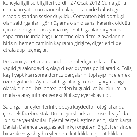
konuyla ilgili şu bilgilieri verdi: “27 Ocak 2012 Cuma günü
cemaatin yatsı namazını kılmak için camiide buluştuğu
sırada dışarıdan sesler duyuldu. Cemaatten biri dört kişi
olan saldırganları görmüş ama o an dışarısı karanlık olduğu
için ne olduğunu anlayamamış… Saldırganlar dirgenimsi
sopaların ucunda bağlı üçer tane olan domuz ayaklarının
birisini hemen caminin kapısının girişine, diğerlerini de
etrafa atıp kaçmışlar.
Biz camii yöneticileri o anda düzenlediğimiz kitap fuarının
yapıldığı salondaydık, olayı duyar duymaz polisi aradık. Polis,
keşif yaptıktan sonra domuz parçalarını toplayıp incelemek
üzere götürdü. Ayrıca saldırganları görenleri görgü tanığı
olarak dinledi, biz idarecilerden bilgi aldı ve bu durumun
mutlaka araştırılması gerektiğini söyleyerek ayrıldı.
Saldırganlar eylemlerini videoya kaydedip, fotoğraflar da
çekerek facebooktaki Brian Djurslands'a ait kişisel sayfada
bir süre yayınladılar. Eylemi gerçekleştirenlerin, İslam karşıtı
Danish Defence Leagues adlı ırkçı örgütten, örgüt içerisinde
hırsızlık ve gasb gibi eylemlere katıldıkları için atıldıkları