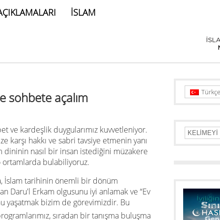
AÇIKLAMALARI
İSLAM
Türkç
ve sohbete açalım
t ve kardeşlik duygularımız kuvvetleniyor.
e karşı hakkı ve sabri tavsiye etmenin yanı
ininin nasıl bir insan istediğini müzakere
 ortamlarda bulabiliyoruz.
, İslam tarihinin önemli bir dönüm
lan Daru'l Erkam olgusunu iyi anlamak ve “Ev
uhu yaşatmak bizim de görevimizdir. Bu
programlarımız, sıradan bir tanışma buluşma