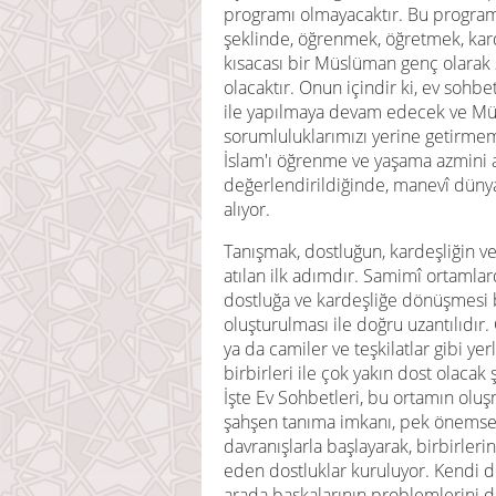
programı olmayacaktır. Bu programl
şeklinde, öğrenmek, öğretmek, kar
kısacası bir Müslüman genç olarak s
olacaktır. Onun içindir ki, ev sohb
ile yapılmaya devam edecek ve Mü
sorumluluklarımızı yerine getirmemiz
İslam'ı öğrenme ve yaşama azmini a
değerlendirildiğinde, manevî dünya
alıyor.
Tanışmak, dostluğun, kardeşliğin 
atılan ilk adımdır. Samimî ortamlar
dostluğa ve kardeşliğe dönüşmesi 
oluşturulması ile doğru uzantılıdır.
ya da camiler ve teşkilatlar gibi yer
birbirleri ile çok yakın dost olacak 
İşte Ev Sohbetleri, bu ortamın oluşm
şahşen tanıma imkanı, pek önemse
davranışlarla başlayarak, birbirler
eden dostluklar kuruluyor. Kendi de
arada başkalarının problemlerini 