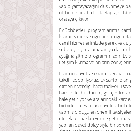
yapıp yamayacağını düşünmeye başl
olabilme fırsatı da ilk etapta, soh
orataya çıkıyor.
Ev Sohbetleri programlarımız, cami
İslamî eğitim ve öğretim programlar
cami hizmetlerimizde gerek vakit, g
sebebiyle yer alamayan ya da her h
ayağına gitme programımızdır. Ev s
iletişim kurma ve onların görüşler
İslam'ın davet ve ikrama verdiği ö
takdir edebiliyoruz. Ev sahibi olan
etmenin verdiği hazzı tadıyor. Dave
hareketle, bu durum, gençlerimizin 
hale getiriyor ve aralarındaki karde
birbirlerine yapılan daveti kabul 
yapmış olduğu en önemli tavsiyelerd
etmek bir hakkın yerine getirilmesi
yapılan davet dolayısıyla bir soru