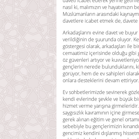
daveti icabet ederek yerine getiri
nasıl ki, malımızın ve hayatımızın
Müslümanların arasındaki kaynaymay
davetlere icabet etmek de, davete 
Arkadaşlarını evine davet ve buyur
verildiğinin de şuurunda oluyor. K
göstergesi olarak, arkadaşları ile b
cemaatimiz içerisinde olduğu gibi
öz güvenleri artıyor ve kuvvetleni
gençlerin nerede bulunduklarını, k
görüyor, hem de ev sahipleri olara
onlara desteklerini devam ettiriyor
Ev sohbetlerimizde sevinerek gözle
kendi evlerinde şevkle ve büyük bir
hizmet verme yarışına girmeleridir.
saygısızlık kavramının içine girmese
gerek alınan eğitim ve genel ortamın
sebebiyle bu gençlerimizin kınandı
gencimiz kendini dışlanmış hissetme