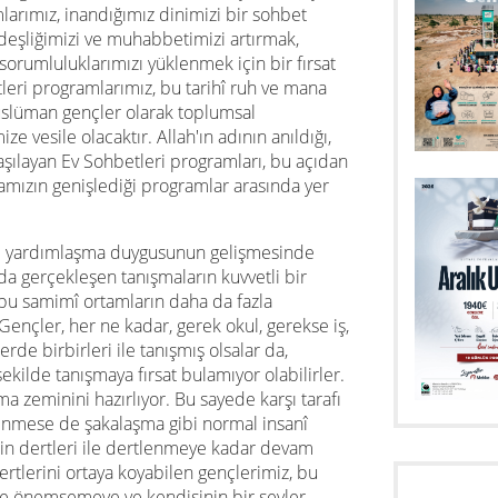
arımız, inandığımız dinimizi bir sohbet
deşliğimizi ve muhabbetimizi artırmak,
orumluluklarımızı yüklenmek için bir fırsat
etleri programlarımız, bu tarihî ruh ve mana
slüman gençler olarak toplumsal
e vesile olacaktır. Allah'ın adının anıldığı,
şılayan Ev Sohbetleri programları, bu açıdan
mızın genişlediği programlar arasında yer
ve yardımlaşma duygusunun gelişmesinde
da gerçekleşen tanışmaların kuvvetli bir
bu samimî ortamların daha da fazla
 Gençler, her ne kadar, gerek okul, gerekse iş,
lerde birbirleri ile tanışmış olsalar da,
şekilde tanışmaya fırsat bulamıyor olabilirler.
a zeminini hazırlıyor. Bu sayede karşı tarafı
nmese de şakalaşma gibi normal insanî
inin dertleri ile dertlenmeye kadar devam
rtlerini ortaya koyabilen gençlerimiz, bu
de önemsemeye ve kendisinin bir şeyler