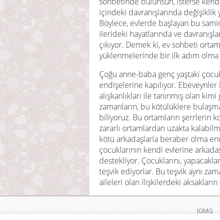
sohbetinde bulunsun, isterse kendi
içindeki davranışlarında değişiklik 
Böylece, evlerde başlayan bu sami
ilerideki hayatlarında ve davranış
çıkıyor. Demek ki, ev sohbeti orta
yüklenmelerinde bir ilk adım olma 
Çoğu anne-baba genç yaştaki çocuk
endişelerine kapılıyor. Ebeveynler
alışkanlıkları ile tanınmış olan kimi
zamanların, bu kötülüklere bulaşm
biliyoruz. Bu ortamların şerrlerin k
zararlı ortamlardan uzakta kalabil
kötü arkadaşlarla beraber olma end
çocuklarının kendi evlerine arkadaş
destekliyor. Çocuklarını, yapacakla
teşvik ediyorlar. Bu teşvik aynı zam
aileleri olan ilişkilerdeki aksakları
IGMG