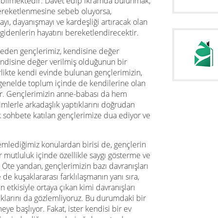
lebilmektedir. Davet edip ikramda bulunmak,
 bereketlenmesine sebeb oluyorsa,
ı, dayanışmayı ve kardeşliği artıracak olan
gidenlerin hayatını bereketlendirecektir.
 eden gençlerimiz, kendisine değer
endisine değer verilmiş olduğunun bir
irlikte kendi evinde bulunan gençlerimizin,
 genelde toplum içinde de kendilerine olan
yor. Gençlerimizin anne-babası da hem
imlerle arkadaşlık yaptıklarını doğrudan
k sohbete katılan gençlerimize dua ediyor ve
.
mlediğimiz konulardan birisi de, gençlerin
 mutluluk içinde özellikle saygı gösterme ve
 Öte yandan, gençlerimizin bazı davranışları
 de kuşaklararası farklılaşmanın yanı sıra,
 etkisiyle ortaya çıkan kimi davranışları
klarını da gözlemliyoruz. Bu durumdaki bir
ye başlıyor. Fakat, ister kendisi bir ev