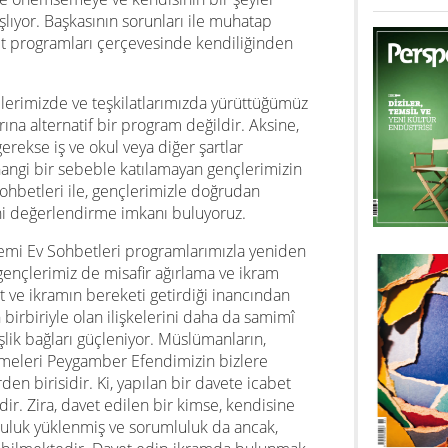
ıyor. Başkasının sorunları ile muhatap
bet programları çerçevesinde kendiliğinden
lerimizde ve teşkilatlarımızda yürüttüğümüz
ına alternatif bir program değildir. Aksine,
erekse iş ve okul veya diğer şartlar
angi bir sebeble katılamayan gençlerimizin
ohbetleri ile, gençlerimizle doğrudan
ini değerlendirme imkanı buluyoruz.
nemi Ev Sohbetleri programlarımızla yeniden
 gençlerimiz de misafir ağırlama ve ikram
t ve ikramın bereketi getirdiği inancından
birbiriyle olan ilişkelerini daha da samimî
şlik bağları güçleniyor. Müslümanların,
etmeleri Peygamber Efendimizin bizlere
en birisidir. Ki, yapılan bir davete icabet
dir. Zira, davet edilen bir kimse, kendisine
mluluk yüklenmiş ve sorumluluk da ancak,