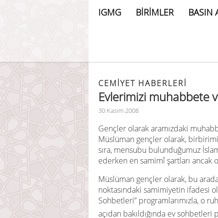
IGMG
BİRİMLER
BASIN 
CEMIYET HABERLERI
Evlerimizi muhabbete 
30 Kasım 2008
Gençler olarak aramızdaki muhabbe
Müslüman gençler olarak, birbirimiz
sıra, mensubu bulunduğumuz İslam d
ederken en samimî şartları ancak o
Müslüman gençler olarak, bu arada
noktasındaki samimiyetin ifadesi o
Sohbetleri” programlarımızla, o r
açıdan bakıldığında ev sohbetleri 