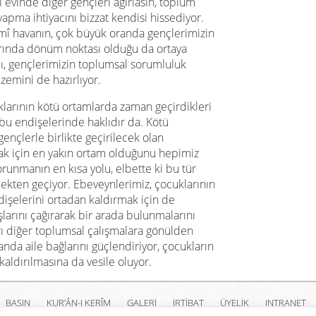
 evinde diğer gençleri ağırlasın, toplum
yapma ihtiyacını bizzat kendisi hissediyor.
mî havanın, çok büyük oranda gençlerimizin
larında dönüm noktası olduğu da ortaya
mı, gençlerimizin toplumsal sorumluluk
zemini de hazırlıyor.
larının kötü ortamlarda zaman geçirdikleri
 bu endişelerinde haklıdır da. Kötü
 gençlerle birlikte geçirilecek olan
ak için en yakın ortam olduğunu hepimiz
orunmanın en kısa yolu, elbette ki bu tür
mekten geçiyor. Ebeveynlerimiz, çocuklarının
işelerini ortadan kaldırmak için de
larını çağırarak bir arada bulunmalarını
rı diğer toplumsal çalışmalara gönülden
anda aile bağlarını güçlendiriyor, çocukların
n kaldırılmasına da vesile oluyor.
BASIN
KUR’ÂN-I KERÎM
GALERİ
İRTİBAT
ÜYELİK
INTRANET