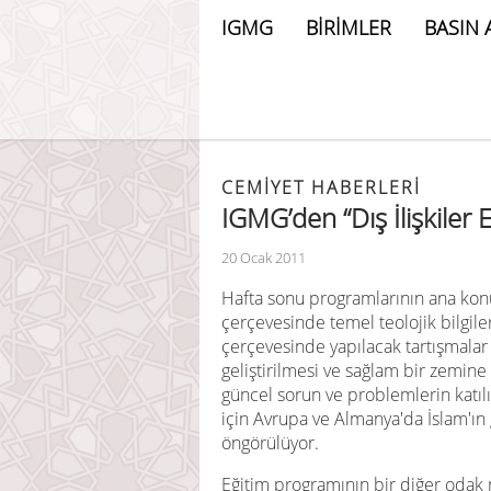
IGMG
BİRİMLER
BASIN 
CEMIYET HABERLERI
IGMG’den “Dış İlişkiler 
20 Ocak 2011
Hafta sonu programlarının ana konu
çerçevesinde temel teolojik bilgile
çerçevesinde yapılacak tartışmalar 
geliştirilmesi ve sağlam bir zemine
güncel sorun ve problemlerin katılı
için Avrupa ve Almanya'da İslam'ın
öngörülüyor.
Eğitim programının bir diğer odak no