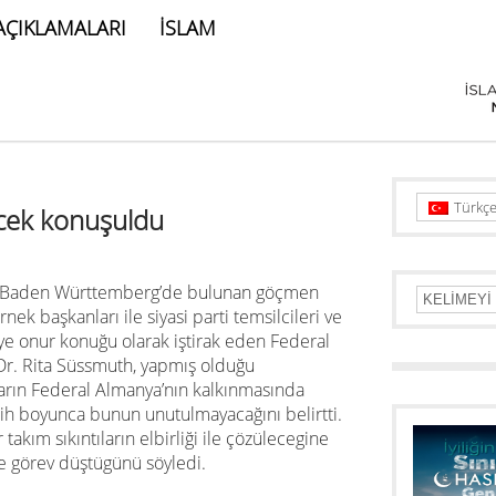
AÇIKLAMALARI
İSLAM
Türkç
ecek konuşuldu
ye Baden Württemberg’de bulunan göçmen
nek başkanları ile siyasi parti temsilcileri ve
eye onur konuğu olarak iştirak eden Federal
Dr. Rita Süssmuth, yapmış olduğu
rın Federal Almanya’nın kalkınmasında
ih boyunca bunun unutulmayacağını belirtti.
akım sıkıntıların elbirliği ile çözülecegine
e görev düştügünü söyledi.