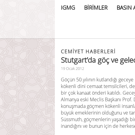
IGMG
BİRİMLER
BASIN 
CEMIYET HABERLERI
Stutgart’da göç ve gel
19 Ocak 2012
Göçün 50.yılının kutlandığı gece
kökenli dini cemaat temsilcileri, der
bir çok kanaat önderi katıldı. Gec
Almanya eski Meclis Başkanı Prof. 
konuşmada göçmen kökenli insanla
büyük emeklerinin olduğunu ve tar
Süssmuth, göçmenlerin yaşadığı bir t
inandığını ve bunun için de herkes