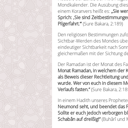
Mondkalender. Die Ausübung dieser 
einem Koranvers heißt es:
„Sie we
Sprich: ‚Sie sind Zeitbestimmung
Pilgerfahrt.‘“
(Sure Bakara, 2:189)
Den religiösen Bestimmungen zuf
Sichtbar-Werden des Mondes über
eindeutiger Sichtbarkeit nach So
gleichermaßen mit der Sichtung 
Der Ramadan ist der Monat des Fas
Monat Ramadan, in welchem der Ko
als Beweis dieser Rechtleitung un
wurde. Wer von euch in diesem Mon
Verlaufs fasten.“
(Sure Bakara, 2:18
In einem Hadith unseres Prophete
Neumond seht, und beendet das 
Sollte er euch jedoch verborgen ble
Schabân auf dreißig!“
(Buhârî und 