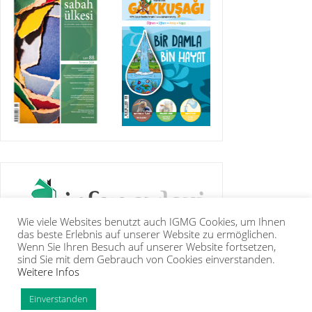
Wie viele Websites benutzt auch IGMG Cookies, um Ihnen
das beste Erlebnis auf unserer Website zu ermöglichen.
Wenn Sie Ihren Besuch auf unserer Website fortsetzen,
sind Sie mit dem Gebrauch von Cookies einverstanden.
Weitere Infos
IGMG
PRESSE
KORAN
GALERIE
KONTAKT
MITGLIEDSCHAFT
INTRANET
TIP
Einverstanden
Copyright Islamische Gemeinschaft Millî Görüş e.V. |
Impressum
|