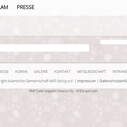
LAM
PRESSE
RESSE
KORAN
GALERIE
KONTAKT
MITGLIEDSCHAFT
INTRANE
ight Islamische Gemeinschaft Millî Görüş e.V. |
Impressum
|
Datenschutzerkl
PHP Code Snippets
Powered By :
XYZScripts.com