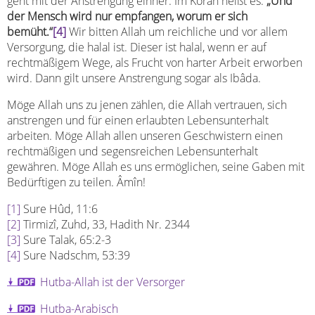
geht mit der Anstrengung einher. Im Koran heißt es:
„Und
der Mensch wird nur empfangen, worum er sich
bemüht.“
[4]
Wir bitten Allah um reichliche und vor allem
Versorgung, die halal ist. Dieser ist halal, wenn er auf
rechtmäßigem Wege, als Frucht von harter Arbeit erworben
wird. Dann gilt unsere Anstrengung sogar als Ibâda.
Möge Allah uns zu jenen zählen, die Allah vertrauen, sich
anstrengen und für einen erlaubten Lebensunterhalt
arbeiten. Möge Allah allen unseren Geschwistern einen
rechtmäßigen und segensreichen Lebensunterhalt
gewähren. Möge Allah es uns ermöglichen, seine Gaben mit
Bedürftigen zu teilen. Âmîn!
[1]
Sure Hûd, 11:6
[2]
Tirmizî, Zuhd, 33, Hadith Nr. 2344
[3]
Sure Talak, 65:2-3
[4]
Sure Nadschm, 53:39
Hutba-Allah ist der Versorger
Hutba-Arabisch