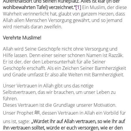
Aufenthaltsort und seinen Ruheplatz. Alles ist klar (in der
wohlbewahrten Tafel) verzeichnet.“
[1]
Ein Muslim, der diese
Wahrheit verinnerlicht hat, glaubt von ganzem Herzen, dass
Allah allen Menschen Versorgung gewährt, und so jemand
wird niemals daran zweifeln.
Verehrte Muslime!
Allah wird Seine Geschöpfe nicht ohne Versorgung und
Hilfe lassen. Denn einer seiner schönen Namen ist Razzâk.
Er ist der, der den Lebensunterhalt für alle Seiner
Geschöpfe erschafft. Als ein Zeichen Seiner Barmherzigkeit
und Gnade umfasst Er also alle Welten mit Barmherzigkeit.
Unser Vertrauen in Allah gibt uns das nötige
Selbstvertrauen, das wir brauchen, um unser Leben zu
führen.
Dieses Vertrauen ist die Grundlage unserer Motivation.
Unser Prophet ﷺ, dessen Vertrauen in Allah ein Vorbild für
uns ist, sagte:
„Würdet ihr auf Allah vertrauen, so wie ihr auf
ihn vertrauen solltet, würde er euch versorgen, wie er den