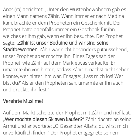
Anas (ra) berichtet: „Unter den Wüstenbewohnern gab es
einen Mann namens Zâhir. Wann immer er nach Medina
kam, brachte er dem Propheten ein Geschenk mit. Der
Prophet hatte ebenfalls immer ein Geschenk für ihn,
welches er ihm gab, wenn er ihn besuchte. Der Prophet
sagte:
‚Zâhir ist unser Beduine und wir sind seine
Stadtbewohner’
. Zâhir war nicht besonders gutaussehend,
unser Prophet aber mochte ihn. Eines Tages sah der
Prophet, wie Zâhir auf dem Mark etwas verkaufte. Er
umarmte ihn von hinten, sodass Zâhir zunächst nicht sehen
konnte, wer hinter ihm war. Er sagte: ‚Lass mich los! Wer
bist du?‘ Als er den Propheten sah, umarmte er ihn auch
und drückte ihn fest.“
Verehrte Muslime!
Auf dem Markt scherzte der Prophet mit Zâhir und rief laut:
„
Wer möchte diesen Sklaven kaufen?“
Zâhir dachte an seine
Armut und antwortete: „O Gesandter Allahs, du wirst mich
unverkäuflich finden!“ Der Prophet entgegnete seinem