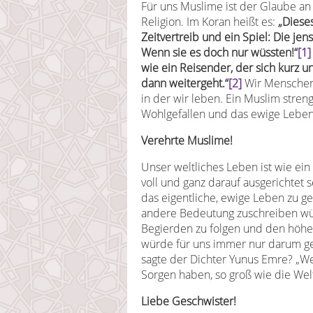
Für uns Muslime ist der Glaube an
Religion. Im Koran heißt es:
„Dieses
Zeitvertreib und ein Spiel: Die je
Wenn sie es doch nur wüssten!“
[1]
wie ein Reisender, der sich kurz 
dann weitergeht.“
[2]
Wir Menschen s
in der wir leben. Ein Muslim stre
Wohlgefallen und das ewige Leben
Verehrte Muslime!
Unser weltliches Leben ist wie ein 
voll und ganz darauf ausgerichtet s
das eigentliche, ewige Leben zu 
andere Bedeutung zuschreiben wü
Begierden zu folgen und den höher
würde für uns immer nur darum ge
sagte der Dichter Yunus Emre? „We
Sorgen haben, so groß wie die Welt
Liebe Geschwister!