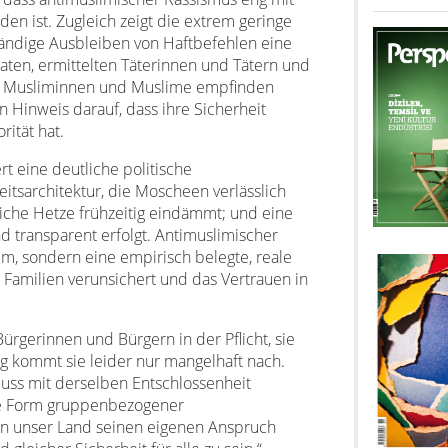
en ist. Zugleich zeigt die extrem geringe
tändige Ausbleiben von Haftbefehlen eine
aten, ermittelten Täterinnen und Tätern und
le Musliminnen und Muslime empfinden
 Hinweis darauf, dass ihre Sicherheit
rität hat.
t eine deutliche politische
itsarchitektur, die Moscheen verlässlich
dliche Hetze frühzeitig eindämmt; und eine
d transparent erfolgt. Antimuslimischer
em, sondern eine empirisch belegte, reale
 Familien verunsichert und das Vertrauen in
ürgerinnen und Bürgern in der Pflicht, sie
ng kommt sie leider nur mangelhaft nach.
muss mit derselben Entschlossenheit
e Form gruppenbezogener
nn unser Land seinen eigenen Anspruch