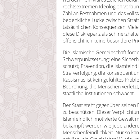
rechtsextremen Ideologien verbund
Zahl an Festnahmen und das volls
bedenkliche Lücke zwischen Straft
tatsächlichen Konsequenzen. Vie
diese Diskrepanz als schmerzhaften
offensichtlich keine besondere Prio
Die Islamische Gemeinschaft forder
Schwerpunktsetzung: eine Sicherhe
schützt; Prävention, die islamfein
Strafverfolgung, die konsequent un
Rassismus ist kein gefühltes Probl
Bedrohung, die Menschen verletzt,
staatliche Institutionen schwächt.
Der Staat steht gegenüber seinen B
zu beschützen. Dieser Verpflichtu
Islamfeindlich motivierte Gewalt 
bekämpft werden wie jede ander
Menschenfeindlichkeit. Nur so ka