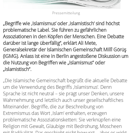
Pressemitteilung
„Begriffe wie ‚Islamismus‘ oder ‚islamistisch‘ sind höchst
problematische Label. Sie führen zu gefährlichen
Assoziationen in den Köpfen der Menschen. Eine Debatte
darüber ist lange überfällig“, erklärt Ali Mete,
Generalsekretär der Islamischen Gemeinschaft Millî Görüş
(IGMG). Anlass ist eine in Berlin angestoßene Diskussion um
die Nutzung von Begriffen wie „Islamismus“ oder
„islamistisch“.
„Die Islamische Gemeinschaft begrüßt die aktuelle Debatte
um die Verwendung des Begriffs ‚Islamismus‘. Denn
Sprache ist nicht neutral – sie prägt unser Denken, unsere
Wahrnehmung und letztlich auch unser gesellschaftliches
Miteinander. Begriffe, die zur Beschreibung von
Extremismus das Wort ‚Islam‘ enthalten, erzeugen
problematische Assoziationsketten: Sie verknüpfen eine
Religion mit Gewalt, Gläubige mit Bedrohung, Moscheen
mit Radikalität. Das geschieht nicht bewusst – aber es wirkt.