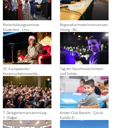
Weiterbildungsseminar
RegionalvertreterInnenversam
Studenten - Univ...
mlung - Bö...
25. Europaweiter
Tag der Geschwisterlichkeit
Koranrezitationswettb...
und Solida...
7. Delegiertenversammlung -
Kinder Club Basteln - Çocuk
7. Olağan ...
Kulübü El ...