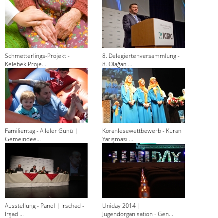
Schmetterlings-Projekt -
8. Delegiertenversammlung -
Kelebek Proje...
8. Olağan ...
Familientag - Aileler Günü |
Koranlesewettbewerb - Kuran
Gemeindee...
Yarışması ...
Ausstellung - Panel | Irschad -
Uniday 2014 |
İrşad ...
Jugendorganisation - Gen...