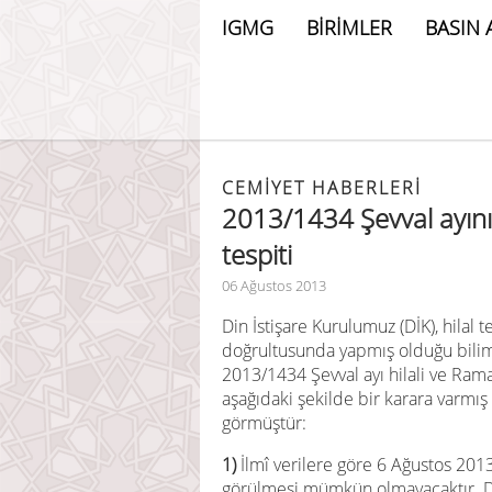
IGMG
BİRİMLER
BASIN 
CEMIYET HABERLERI
2013/1434 Şevval ayın
tespiti
06 Ağustos 2013
Din İstişare Kurulumuz (DİK), hilal te
doğrultusunda yapmış olduğu bilims
2013/1434 Şevval ayı hilali ve Rama
aşağıdaki şekilde bir karara varmı
görmüştür:
1)
İlmî verilere göre 6 Ağustos 2013
görülmesi mümkün olmayacaktır. Dol