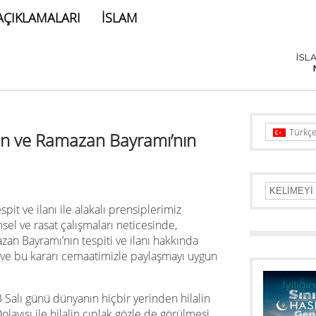
AÇIKLAMALARI
İSLAM
Türkç
ın ve Ramazan Bayramı’nın
spit ve ilanı ile alakalı prensiplerimiz
el ve rasat çalışmaları neticesinde,
zan Bayramı’nın tespiti ve ilanı hakkında
ş ve bu kararı cemaatimizle paylaşmayı uygun
 Salı günü dünyanın hiçbir yerinden hilalin
ayısı ile hilalin çıplak gözle de görülmesi