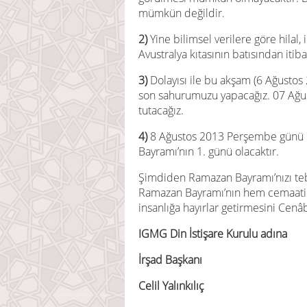
mümkün değildir.
2)
Yine bilimsel verilere göre hila
Avustralya kıtasının batısından iti
3)
Dolayısı ile bu akşam (6 Ağustos 
son sahurumuzu yapacağız. 07 Ağ
tutacağız.
4)
8 Ağustos 2013 Perşembe günü i
Bayramı’nın 1. günü olacaktır.
Şimdiden Ramazan Bayramı’nızı tebri
Ramazan Bayramı’nın hem cemaati
insanlığa hayırlar getirmesini Cenâ
IGMG Din İstişare Kurulu adına
İrşad Başkanı
Celil Yalınkılıç