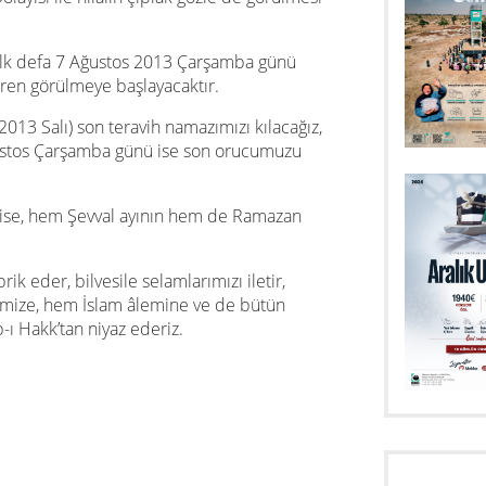
l, ilk defa 7 Ağustos 2013 Çarşamba günü
baren görülmeye başlayacaktır.
2013 Salı) son teravih namazımızı kılacağız,
ustos Çarşamba günü ise son orucumuzu
se, hem Şevval ayının hem de Ramazan
k eder, bilvesile selamlarımızı iletir,
mize, hem İslam âlemine ve de bütün
b-ı Hakk’tan niyaz ederiz.