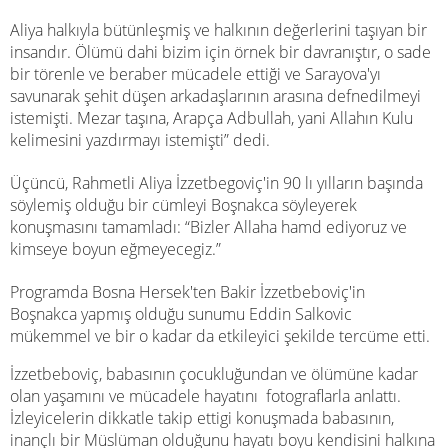
Aliya halkıyla bütünleşmiş ve halkının değerlerini taşıyan bir
insandır. Ölümü dahi bizim için örnek bir davranıştır, o sade
bir törenle ve beraber mücadele ettiği ve Sarayova'yı
savunarak şehit düşen arkadaşlarının arasına defnedilmeyi
istemişti. Mezar taşına, Arapça Adbullah, yani Allahın Kulu
kelimesini yazdırmayı istemişti” dedi.
Üçüncü, Rahmetli Aliya İzzetbegoviç'in 90 lı yılların başında
söylemiş olduğu bir cümleyi Boşnakca söyleyerek
konuşmasını tamamladı: “Bizler Allaha hamd ediyoruz ve
kimseye boyun eğmeyecegiz.”
Programda Bosna Hersek'ten Bakir İzzetbeboviç'in
Boşnakca yapmış olduğu sunumu Eddin Salkovic
mükemmel ve bir o kadar da etkileyici şekilde tercüme etti.
İzzetbeboviç, babasının çocukluğundan ve ölümüne kadar
olan yaşamını ve mücadele hayatını fotograflarla anlattı.
İzleyicelerin dikkatle takip ettigi konuşmada babasının,
inançlı bir Müslüman olduğunu hayatı boyu kendisini halkına