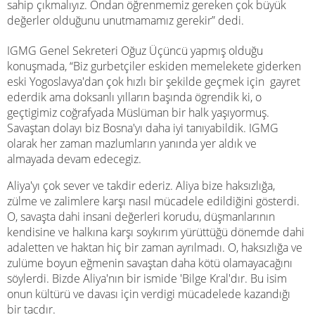
sahip çıkmalıyız. Ondan öğrenmemiz gereken çok büyük
değerler olduğunu unutmamamız gerekir” dedi.
IGMG Genel Sekreteri Oğuz Üçüncü yapmış olduğu
konuşmada, “Biz gurbetçiler eskiden memelekete giderken
eski Yogoslavya'dan çok hızlı bir şekilde geçmek için gayret
ederdik ama doksanlı yılların başında ögrendik ki, o
geçtigimiz coğrafyada Müslüman bir halk yaşıyormuş.
Savaştan dolayı biz Bosna'yı daha iyi tanıyabildik. IGMG
olarak her zaman mazlumların yanında yer aldık ve
almayada devam edecegiz.
Aliya'yı çok sever ve takdir ederiz. Aliya bize haksızlığa,
zülme ve zalimlere karşı nasıl mücadele edildiğini gösterdi.
O, savaşta dahi insani değerleri korudu, düşmanlarının
kendisine ve halkına karşı soykırım yürüttüğü dönemde dahi
adaletten ve haktan hiç bir zaman ayrılmadı. O, haksızlığa ve
zulüme boyun eğmenin savaştan daha kötü olamayacağını
söylerdi. Bizde Aliya'nın bir ismide 'Bilge Kral'dır. Bu isim
onun kültürü ve davası için verdigi mücadelede kazandığı
bir tacdır.