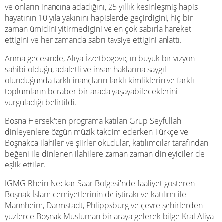
ve onların inancına adadığını, 25 yıllık kesinleşmiş hapis
hayatının 10 yıla yakınını hapislerde geçirdigini, hiç bir
zaman ümidini yitirmedigini ve en çok sabırla hareket
ettigini ve her zamanda sabrı tavsiye ettigini anlattı.
Anma gecesinde, Aliya İzzetbogoviç'in büyük bir vizyon
sahibi olduğu, adaletli ve insan haklarına saygılı
olunduğunda farklı inançların farklı kimliklerin ve farklı
toplumların beraber bir arada yaşayabileceklerini
vurguladığı belirtildi.
Bosna Hersek'ten programa katılan Grup Seyfullah
dinleyenlere özgün müzik takdim ederken Türkçe ve
Boşnakca ilahiler ve şiirler okudular, katılımcılar tarafından
beğeni ile dinlenen ilahilere zaman zaman dinleyiciler de
eşlik ettiler.
IGMG Rhein Neckar Saar Bölgesi'nde faaliyet gösteren
Boşnak İslam cemiyetlerinin de iştirakı ve katılımı ile
Mannheim, Darmstadt, Phlippsburg ve çevre şehirlerden
yüzlerce Boşnak Müslüman bir araya gelerek bilge Kral Aliya