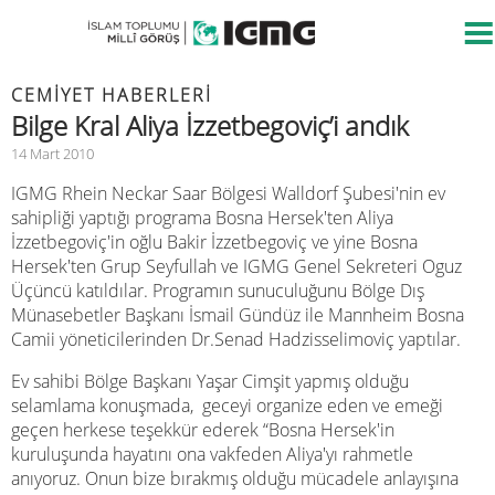
CEMIYET HABERLERI
Bilge Kral Aliya İzzetbegoviç’i andık
14 Mart 2010
IGMG Rhein Neckar Saar Bölgesi Walldorf Şubesi'nin ev
sahipliği yaptığı programa Bosna Hersek'ten Aliya
İzzetbegoviç'in oğlu Bakir İzzetbegoviç ve yine Bosna
Hersek'ten Grup Seyfullah ve IGMG Genel Sekreteri Oguz
Üçüncü katıldılar. Programın sunuculuğunu Bölge Dış
Münasebetler Başkanı İsmail Gündüz ile Mannheim Bosna
Camii yöneticilerinden Dr.Senad Hadzisselimoviç yaptılar.
Ev sahibi Bölge Başkanı Yaşar Cimşit yapmış olduğu
selamlama konuşmada, geceyi organize eden ve emeği
geçen herkese teşekkür ederek “Bosna Hersek'in
kuruluşunda hayatını ona vakfeden Aliya'yı rahmetle
anıyoruz. Onun bize bırakmış olduğu mücadele anlayışına