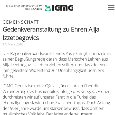
GEMEINSCHAFT
Gedenkveranstaltung zu Ehren Alija
Izzetbegovics
14. März 2010
Der Regionalverbandsvorsitzende, Yaşar Cimşit, erinnerte in
seiner Begrüßungsrede daran, dass Menschen Lehren aus
Alija Izzetbegovics Leben ziehen sollten und dass der von
ihm geleistete Widerstand zur Unabhängigkeit Bosniens
führte.
IGMG-Generalsekretär Oğuz Üçüncü sprach über die
Veränderung des Bosnienbilds infolge des Krieges. „Früher
durchreisten wir auf unserer Fahrt in die Türkei das
ehemalige Jugoslawien ohne Zwischenstopps. Doch Anfang
der 90er Jahre wurde uns stärker bewusst, dass dort ein
muslimisches Volk lebt. Der Krieg änderte unsere