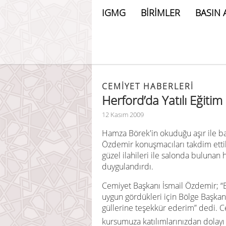
IGMG
BİRİMLER
BASIN 
CEMIYET HABERLERI
Herford’da Yatılı Eğitim
12 Kasım 2009
Hamza Börek'in okuduğu aşır ile b
Özdemir konuşmacıları takdim etti
güzel ilahileri ile salonda bulunan ho
duygulandırdı.
Cemiyet Başkanı İsmail Özdemir; “B
uygun gördükleri için Bölge Başkanım
güllerine teşekkür ederim” dedi. Cem
kursumuza katılımlarınızdan dolayı A