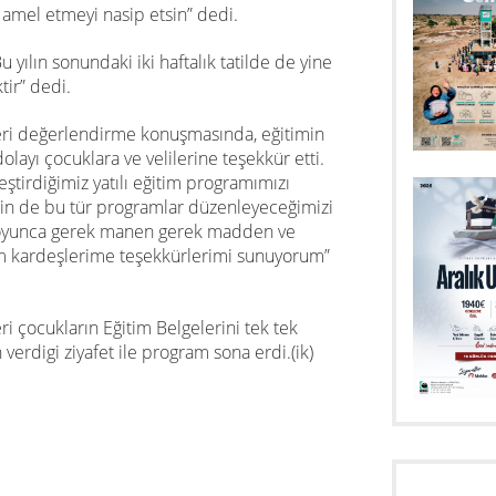
 amel etmeyi nasip etsin” dedi.
 yılın sonundaki iki haftalık tatilde de yine
ir” dedi.
eri değerlendirme konuşmasında, eğitimin
layı çocuklara ve velilerine teşekkür etti.
eştirdiğimiz yatılı eğitim programımızı
için de bu tür programlar düzenleyeceğimizi
 boyunca gerek manen gerek madden ve
kardeşlerime teşekkürlerimi sunuyorum”
i çocukların Eğitim Belgelerini tek tek
verdigi ziyafet ile program sona erdi.(ik)