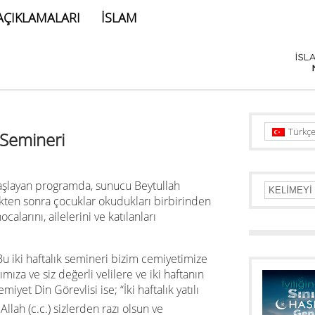
AÇIKLAMALARI
İSLAM
Türkç
 Semineri
aşlayan programda, sunucu Beytullah
kten sonra çocuklar okudukları birbirinden
calarını, ailelerini ve katılanları
u iki haftalık semineri bizim cemiyetimize
ıza ve siz değerli velilere ve iki haftanın
iyet Din Görevlisi ise; “İki haftalık yatılı
llah (c.c.) sizlerden razı olsun ve