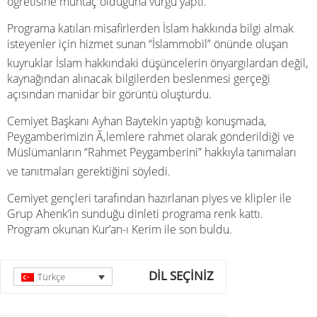
öğretisine muhtaç olduğuna vurgu yaptı.
Programa katılan misafirlerden İslam hakkında bilgi almak
isteyenler için hizmet sunan “İslammobil” önünde oluşan
kuyruklar İslam hakkındaki düşüncelerin önyargılardan değil,
kaynağından alınacak bilgilerden beslenmesi gerçeği
açısından manidar bir görüntü oluşturdu.
Cemiyet Başkanı Ayhan Baytekin yaptığı konuşmada,
Peygamberimizin Ã‚lemlere rahmet olarak gönderildiği ve
Müslümanların “Rahmet Peygamberini” hakkıyla tanımaları
ve tanıtmaları gerektiğini söyledi.
Cemiyet gençleri tarafından hazırlanan piyes ve klipler ile
Grup Ahenk’in sunduğu dinleti programa renk kattı.
Program okunan Kur’an-ı Kerim ile son buldu.
DİL SEÇİNİZ
Türkçe