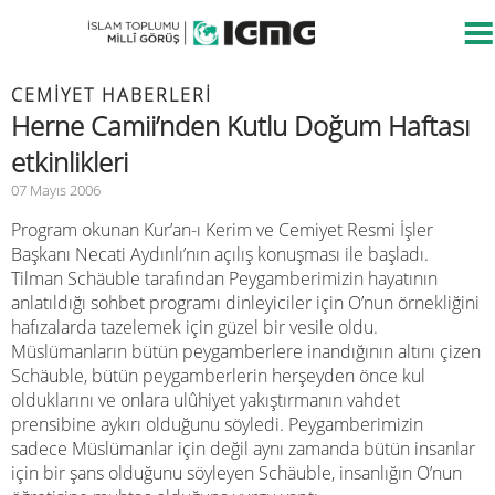
CEMIYET HABERLERI
Herne Camii’nden Kutlu Doğum Haftası
etkinlikleri
07 Mayıs 2006
Program okunan Kur’an-ı Kerim ve Cemiyet Resmi İşler
Başkanı Necati Aydınlı’nın açılış konuşması ile başladı.
Tilman Schäuble tarafından Peygamberimizin hayatının
anlatıldığı sohbet programı dinleyiciler için O’nun örnekliğini
hafızalarda tazelemek için güzel bir vesile oldu.
Müslümanların bütün peygamberlere inandığının altını çizen
Schäuble, bütün peygamberlerin herşeyden önce kul
olduklarını ve onlara ulûhiyet yakıştırmanın vahdet
prensibine aykırı olduğunu söyledi. Peygamberimizin
sadece Müslümanlar için değil aynı zamanda bütün insanlar
için bir şans olduğunu söyleyen Schäuble, insanlığın O’nun