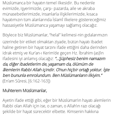
Müslümanca bir hayatın temel ilkesidir. Bu nedenle
evimizde, işyerimizde, çarşı- pazarda, aile ve akraba
münasebetlerimizde, insanlarla ilişkilerimizde, kısaca
hayatımızın tüm alanlarında İslamî ilkelere göstereceğimiz
hassasiyetle Müslümanca yaşamayı sağlamış olacağız.
Böylece biz Müslümanlar, “helal” kelimesi-nin gıdalarımızın
üzerinde bir etiket olmaktan ziyade, bütün hayatı ibadet
haline getiren bir hayat tarzını ifade ettiğini daha derinden
idrak etmiş ve Kur’an-ı Kerim’de geçen Hz. İbrahim (as)’in
ifadesini iyi anlamış olacağız:
“…Şüphesiz benim namazım
da, diğer ibadetlerim de, yaşamam da, ölümüm de
âlemlerin Rabbi Allah içindir. O’nun hiçbir ortağı yoktur. İşte
ben bununla emrolundum. Ben Müslümanların ilkiyim.”
(En’am Sûresi, [6:162-163])
Muhterem Müslümanlar,
Ayetin ifade ettiği gibi, eğer bir Müslüman’ın hayatı alemlerin
Rabbi olan Allah için ise, o zaman, o Allah’ın razı olacağı
şekilde bir hayat sürecektir elbette. Kimsenin hakkına