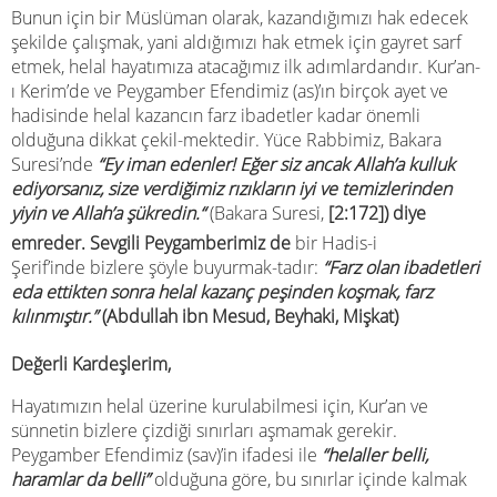
Bunun için bir Müslüman olarak, kazandığımızı hak edecek
şekilde çalışmak, yani aldığımızı hak etmek için gayret sarf
etmek, helal hayatımıza atacağımız ilk adımlardandır. Kur’an-
ı Kerim’de ve Peygamber Efendimiz (as)’ın birçok ayet ve
hadisinde helal kazancın farz ibadetler kadar önemli
olduğuna dikkat çekil-mektedir. Yüce Rabbimiz, Bakara
Suresi’nde
“
Ey iman edenler! Eğer siz ancak Allah’a kulluk
ediyorsanız, size verdiğimiz rızıkların iyi ve temizlerinden
yiyin ve Allah’a şükredin.
“
(Bakara Suresi,
[2:172]) diye
emreder. Sevgili Peygamberimiz de
bir Hadis-i
Şerif’inde bizlere şöyle buyurmak-tadır:
“Farz olan ibadetleri
eda ettikten sonra helal kazanç peşinden koşmak, farz
kılınmıştır.”
(Abdullah ibn Mesud, Beyhaki, Mişkat)
Değerli Kardeşlerim,
Hayatımızın helal üzerine kurulabilmesi için, Kur’an ve
sünnetin bizlere çizdiği sınırları aşmamak gerekir.
Peygamber Efendimiz (sav)’in ifadesi ile
“helaller belli,
haramlar da belli”
olduğuna göre, bu sınırlar içinde kalmak