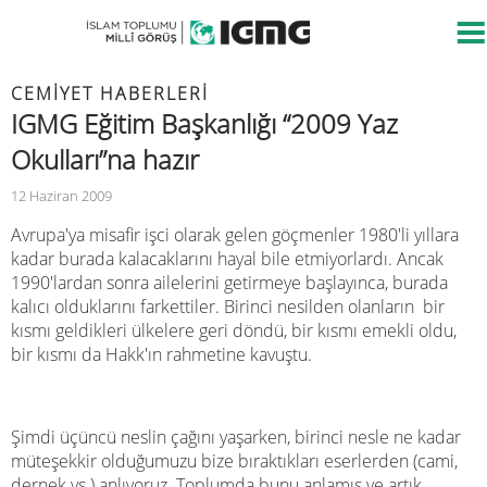
CEMIYET HABERLERI
IGMG Eğitim Başkanlığı “2009 Yaz
Okulları”na hazır
12 Haziran 2009
Avrupa'ya misafir işci olarak gelen göçmenler 1980'li yıllara
kadar burada kalacaklarını hayal bile etmiyorlardı. Ancak
1990'lardan sonra ailelerini getirmeye başlayınca, burada
kalıcı olduklarını farkettiler. Birinci nesilden olanların
bir
kısmı geldikleri ülkelere geri döndü, bir kısmı emekli oldu,
bir kısmı da Hakk'ın rahmetine kavuştu.
Şimdi üçüncü neslin çağını yaşarken, birinci nesle ne kadar
müteşekkir olduğumuzu bize bıraktıkları eserlerden (cami,
dernek vs.) anlıyoruz. Toplumda bunu anlamış ve artık