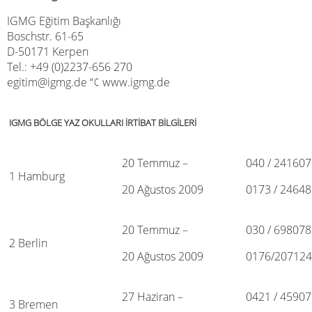
IGMG Eğitim Başkanlığı
Boschstr. 61-65
D-50171 Kerpen
Tel.: +49 (0)2237-656 270
egitim@igmg.de “¢ www.igmg.de
IGMG BÖLGE YAZ OKULLARI İRTİBAT BİLGİLERİ
20 Temmuz –
040 / 241607
1 Hamburg
20 Ağustos 2009
0173 / 2464
20 Temmuz –
030 / 698078
2 Berlin
20 Ağustos 2009
0176/20712
27 Haziran –
0421 / 4590
3 Bremen