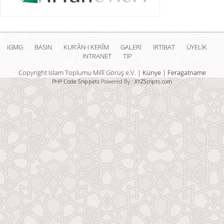
IGMG
BASIN
KUR’ÂN-I KERÎM
GALERİ
İRTİBAT
ÜYELİK
INTRANET
TİP
Copyright Islam Toplumu Millî Görüş e.V. |
Künye
|
Feragatname
PHP Code Snippets
Powered By :
XYZScripts.com