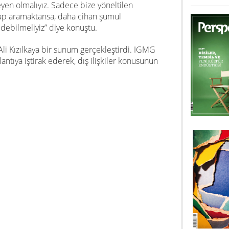
eyen olmalıyız. Sadece bize yöneltilen
vap aramaktansa, daha cihan şumul
ebilmeliyiz” diye konuştu.
Ali Kızılkaya bir sunum gerçekleştirdi. IGMG
tıya iştirak ederek, dış ilişkiler konusunun