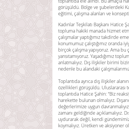
toplantıda ele alındı. Bu amaçla han
görüşüldü. Bölge ve şubelerdeki Kadı
eğitimi, çalışma alanları ve konsept
Kadınlar Teşkilatı Başkanı Hatice Şa
topluma hakiki manada hizmet etme
çalışmalar yaptığımız takdirde eme
konumumuz çalıştığımız oranda iyi
birçok çalışma yapıyoruz. Ama bu ç
yansıtamıyoruz. Yaşadığımız topluma
anlatmalıyız. Dış ilişkiler birimi b
nedenle bu alandaki çalışmalarımızı 
Toplantıda ayrıca dış ilişkiler alanı
özellikleri görüşüldü. Uluslararası
toplantıda Hatice Şahin: “Biz reaks
harekette bulunan olmalıyız. Dışarı
değerlerimize uygun davranmalıyız.
zamanı geldiğinde açıklamalıyız. 
uydurarak değil, kendi gündemimizi
koymalıyız. Üretken ve aksiyoner ol