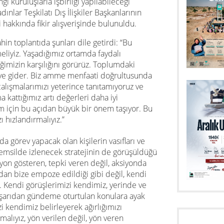
gi kuruluşlarla işbirliği yapılabileceği
nlar Teşkilatı Dış İlişkiler Başkanlarının
i hakkında fikir alışverişinde bulunuldu.
hin toplantıda şunları dile getirdi: “Bu
liyiz. Yaşadığımız ortamda faydalı
ğimizin karşılığını görürüz. Toplumdaki
ye gider. Biz amme menfaati doğrultusunda
alışmalarımızı yeterince tanıtamıyoruz ve
 kattığımız artı değerleri daha iyi
izim için bu açıdan büyük bir önem taşıyor. Bu
hızlandırmalıyız.”
nda görev yapacak olan kişilerin vasıfları ve
 temsilde izlenecek stratejinin de görüşüldüğü
iyon gösteren, tepki veren değil, aksiyonda
dan bize empoze edildiği gibi değil, kendi
 Kendi görüşlerimizi kendimiz, yerinde ve
Dışarıdan gündeme oturtulan konulara ayak
 kendimiz belirleyerek ağırlığımızı
malıyız, yön verilen değil, yön veren