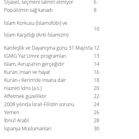
Siyaset, seçmeni tatmin etmiyor
6
Popülizmin sağ kanadı
8
İslam Korkusu (İslamofobi) ve
10
İslam Karşıtlığı (Anti-İslamizm)
Kardeşlik ve Dayanışma günü 31 Mayıs’ta
12
IGMG Yaz Umre programları
13
İslam, Avrupa’nın gerçeğidir
14
Kur’an, insan ve hayat
16
Kur’an-ı Kerim’de insana dair
18
Hazreti İdris (a.s.)
20
Affetmek güzelliktir
22
2008 yılında İsrail-Filistin sorunu
24
Yemen
26
İbnü’l Arabî
28
İspanya Müslümanları
30