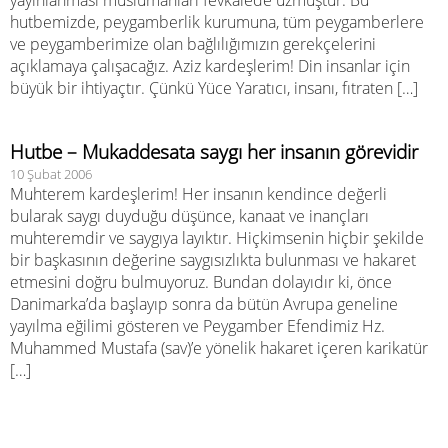
yayınlanması müslümanları fevkalede üzmüştür. Bu
hutbemizde, peygamberlik kurumuna, tüm peygamberlere
ve peygamberimize olan bağlılığımızın gerekçelerini
açıklamaya çalışacağız. Aziz kardeşlerim! Din insanlar için
büyük bir ihtiyaçtır. Çünkü Yüce Yaratıcı, insanı, fıtraten […]
Hutbe – Mukaddesata saygı her insanın görevidir
10 Şubat 2006
Muhterem kardeşlerim! Her insanın kendince değerli
bularak saygı duyduğu düşünce, kanaat ve inançları
muhteremdir ve saygıya layıktır. Hiçkimsenin hiçbir şekilde
bir başkasının değerine saygısızlıkta bulunması ve hakaret
etmesini doğru bulmuyoruz. Bundan dolayıdır ki, önce
Danimarka’da başlayıp sonra da bütün Avrupa geneline
yayılma eğilimi gösteren ve Peygamber Efendimiz Hz.
Muhammed Mustafa (sav)’e yönelik hakaret içeren karikatür
[…]