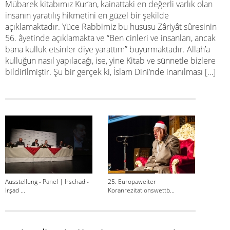
Mübarek kitabımız Kur’an, kainattaki en değerli varlık olan
insanın yaratılış hikmetini en güzel bir şekilde
açıklamaktadır. Yüce Rabbimiz bu hususu Zâriyât sûresinin
56. âyetinde açıklamakta ve “Ben cinleri ve insanları, ancak
bana kulluk etsinler diye yarattım” buyurmaktadır. Allah’a
kulluğun nasıl yapılacağı, ise, yine Kitab ve sünnetle bizlere
bildirilmiştir. Şu bir gerçek ki, İslam Dini’nde inanılması […]
Ausstellung - Panel | Irschad -
25. Europaweiter
İrşad ...
Koranrezitationswettb...