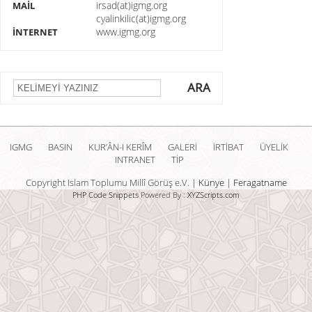
irsad(at)igmg.org
MAİL
cyalinkilic(at)igmg.org
www.igmg.org
İNTERNET
ARA
IGMG
BASIN
KUR’ÂN-I KERÎM
GALERİ
İRTİBAT
ÜYELİK
INTRANET
TİP
Copyright Islam Toplumu Millî Görüş e.V. |
Künye
|
Feragatname
PHP Code Snippets
Powered By :
XYZScripts.com