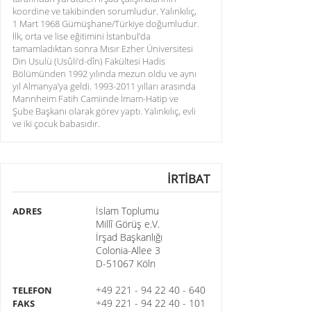
koordine ve takibinden sorumludur. Yalınkılıç,
1 Mart 1968 Gümüşhane/Türkiye doğumludur.
İlk, orta ve lise eğitimini İstanbul’da
tamamladıktan sonra Mısır Ezher Üniversitesi
Din Usulü (Usûli’d-dîn) Fakültesi Hadis
Bölümünden 1992 yılında mezun oldu ve aynı
yıl Almanya’ya geldi. 1993-2011 yılları arasında
Mannheim Fatih Camiinde İmam-Hatip ve
Şube Başkanı olarak görev yaptı. Yalınkılıç, evli
ve iki çocuk babasıdır.
İRTİBAT
İslam Toplumu
ADRES
Millî Görüş e.V.
İrşad Başkanlığı
Colonia-Allee 3
D-51067 Köln
+49 221 - 94 22 40 - 640
TELEFON
+49 221 - 94 22 40 - 101
FAKS