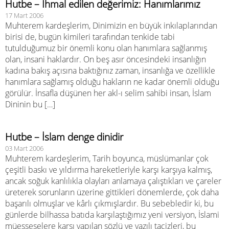
Hutbe – İhmal edilen değerimiz: Hanımlarımız
17 Mart 2006
Muhterem kardeşlerim, Dinimizin en büyük inkılaplarından
birisi de, bugün kimileri tarafından tenkide tabi
tutulduğumuz bir önemli konu olan hanımlara sağlanmış
olan, insani haklardır. On beş asır öncesindeki insanlığın
kadına bakış açısına baktığınız zaman, insanlığa ve özellikle
hanımlara sağlamış olduğu hakların ne kadar önemli olduğu
görülür. İnsafla düşünen her akl-ı selim sahibi insan, İslam
Dininin bu […]
Hutbe – İslam denge dinidir
03 Mart 2006
Muhterem kardeşlerim, Tarih boyunca, müslümanlar çok
çeşitli baskı ve yıldırma hareketleriyle karşı karşıya kalmış,
ancak soğuk kanlılıkla olayları anlamaya çalıştıkları ve çareler
üreterek sorunların üzerine gittikleri dönemlerde, çok daha
başarılı olmuşlar ve kârlı çıkmışlardır. Bu sebebledir ki, bu
günlerde bilhassa batıda karşılaştığımız yeni versiyon, İslami
müesseselere karşı yapılan sözlü ve yazılı tacizleri, bu