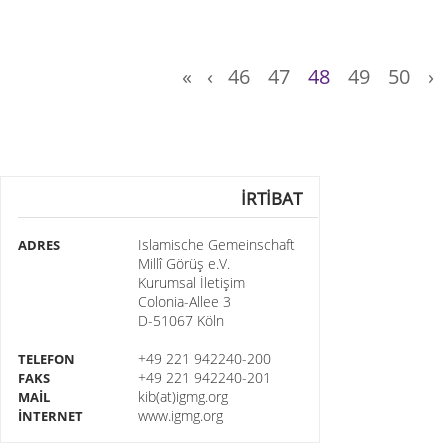
«
‹
46
47
48
49
50
›
İRTİBAT
Islamische Gemeinschaft
ADRES
Millî Görüş e.V.
Kurumsal İletişim
Colonia-Allee 3
D-51067 Köln
+49 221 942240-200
TELEFON
+49 221 942240-201
FAKS
kib(at)igmg.org
MAİL
www.igmg.org
İNTERNET