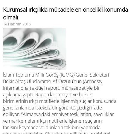
Kurumsal ırkçılıkla mücadele en öncelikli konumda
olmalı
14 Haziran 2016
İslam Toplumu Millî Görüş (IGMG) Genel Sekreteri
Bekir Altaş Uluslararası Af Örgütü’nün (Amnesty
International) aktüel raporu münasebetiyle bir
açıklama yaptı. Raporda emniyet ve hukuk
birimlerinin ırkçı motiflerle işlenmiş suçlar konusunda
genel anlamda isteksiz bir görüntü çizdiği ifade
ediliyor. “Almanya’daki emniyet teşkilatları, savcılıklar
ve mahkemeler ırkçı motiflerle işlenen suçların
tanısını koymada ve bunların takibini yapmada