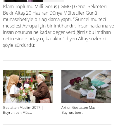
İslam Toplumu Millî Görüş (IGMG) Genel Sekreteri
Bekir Altaş 20 Haziran Dünya Mülteciler Günü
münasebetiyle bir açıklama yaptı. “Güncel mülteci
meselesi Avrupa için bir imtihandır. İnsan haklarına ve
insan onuruna ne kadar değer verdiğimiz bu imtihan
neticesinde ortaya çıkacaktır.” diyen Altaş sözlerini
şöyle sürdürdü:
Gestatten Muslim 2017 |
Aktion Gestatten Muslim -
Intern
Buyrun ben Müs...
Buyrun, ben ...
Rassism