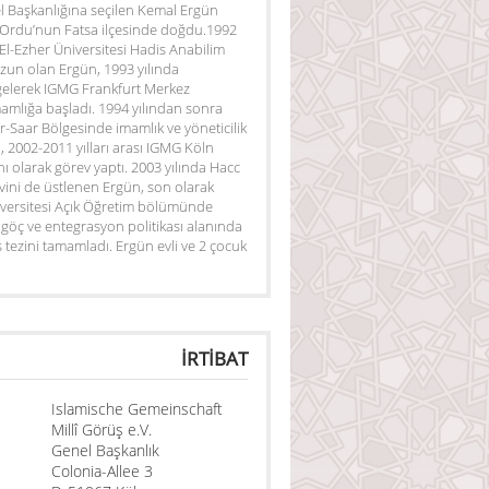
 Başkanlığına seçilen Kemal Ergün
 Ordu’nun Fatsa ilçesinde doğdu.1992
 El-Ezher Üniversitesi Hadis Anabilim
un olan Ergün, 1993 yılında
gelerek IGMG Frankfurt Merkez
amlığa başladı. 1994 yılından sonra
-Saar Bölgesinde imamlık ve yöneticilik
 2002-2011 yılları arası IGMG Köln
ı olarak görev yaptı. 2003 yılında Hacc
evini de üstlenen Ergün, son olarak
versitesi Açık Öğretim bölümünde
göç ve entegrasyon politikası alanında
s tezini tamamladı. Ergün evli ve 2 çocuk
İRTİBAT
Islamische Gemeinschaft
Millî Görüş e.V.
Genel Başkanlık
Colonia-Allee 3
ersammlung -