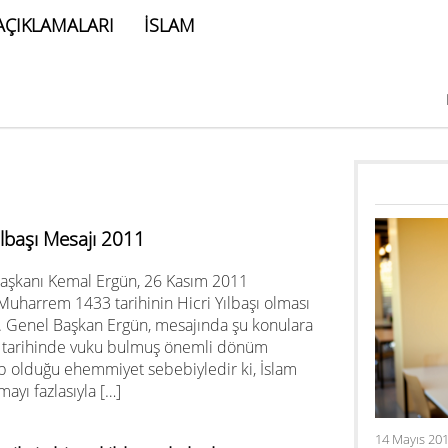
AÇIKLAMALARI
İSLAM
lbaşı Mesajı 2011
Başkanı Kemal Ergün, 26 Kasım 2011
uharrem 1433 tarihinin Hicri Yılbaşı olması
. Genel Başkan Ergün, mesajında şu konulara
lâm tarihinde vuku bulmuş önemli dönüm
hip olduğu ehemmiyet sebebiyledir ki, İslam
ayı fazlasıyla […]
14 Mayıs 201