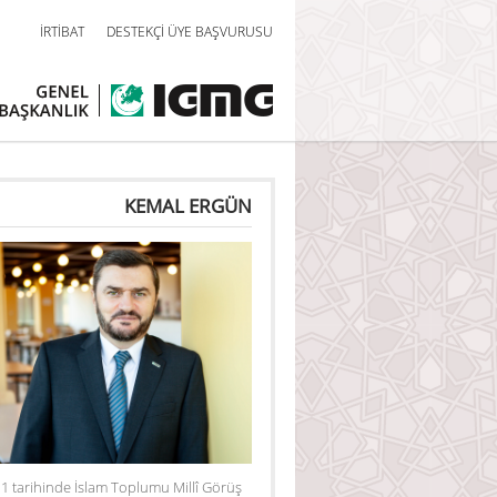
İRTİBAT
DESTEKÇİ ÜYE BAŞVURUSU
KEMAL ERGÜN
1 tarihinde İslam Toplumu Millî Görüş