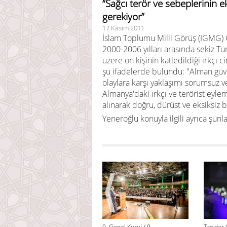
“Sağcı terör ve sebeplerinin ek
gerekiyor”
17 Kasım 2011
İslam Toplumu Milli Görüş (IGMG) 
2000-2006 yılları arasında sekiz T
üzere on kişinin katledildiği ırkçı ci
şu ifadelerde bulundu: "Alman güve
olaylara karşı yaklaşımı sorumsuz v
Almanya'daki ırkçı ve terörist eylem
alınarak doğru, dürüst ve eksiksiz b
Yeneroğlu konuyla ilgili ayrıca şunla
9. Genel Kurul / 9.
Tag der 