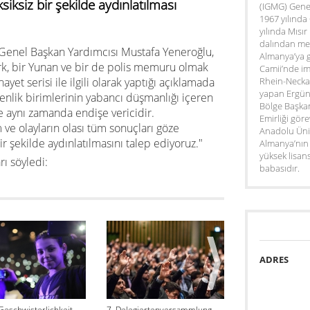
siksiz bir şekilde aydınlatılması
(IGMG) Genel
1967 yılında
yılında Mısır
dalından mez
Genel Başkan Yardımcısı Mustafa Yeneroğlu,
Almanya’ya 
ürk, bir Yunan ve bir de polis memuru olmak
Camii’nde im
nayet serisi ile ilgili olarak yaptığı açıklamada
Rhein-Neckar
yapan Ergün,
nlik birimlerinin yabancı düşmanlığı içeren
Bölge Başkan
e aynı zamanda endişe vericidir.
Emirliği gör
 ve olayların olası tüm sonuçları göze
Anadolu Üni
ir şekilde aydınlatılmasını talep ediyoruz."
Almanya’nın 
yüksek lisan
rı söyledi:
babasıdır.
ADRES
Geschwisterlichkeit
7. Delegiertenversammlung -
8. Delegiertenv