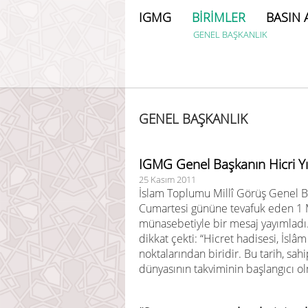
IGMG
BİRİMLER
BASIN 
GENEL BAŞKANLIK
GENEL BAŞKANLIK
IGMG Genel Başkanın Hicri Yı
25 Kasım 2011
İslam Toplumu Millî Görüş Genel 
Cumartesi gününe tevafuk eden 1 M
münasebetiyle bir mesaj yayımladı
dikkat çekti: “Hicret hadisesi, İs
noktalarından biridir. Bu tarih, sa
dünyasının takviminin başlangıcı olm