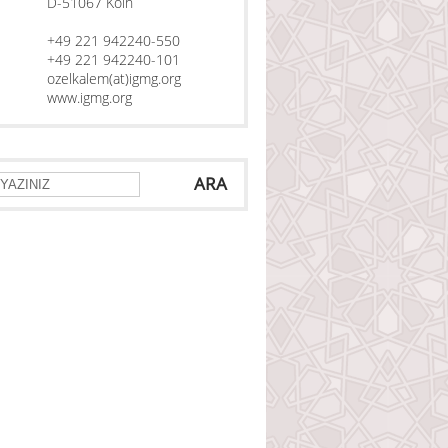
D-51067 Köln
+49 221 942240-550
+49 221 942240-101
ozelkalem(at)igmg.org
www.igmg.org
ARA