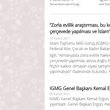
Generalversammlung...
und Solid
“Zorla evlilik araştırması, bu
çerçevede yapılması ve İslam’la
12 Kasım 2011
İslam Toplumu Milli Görüş (IGMG) 
Federal Aile, Çocuk ve Kadın Bakanlığı
ilgili, “Almanya’da zorla evlilik hak
çerçevede yapılması adına doğru b
hiçbir katkısı olmayan siyasi tartı
yapılmalıydı“ ifadesinde bulundu. 
IGMG Genel Başkanı Kemal E
06 Kasım 2011
IGMG Genel Başkanı Kemal Ergün, 
yayımladı. Genel Başkan Ergün, mesa