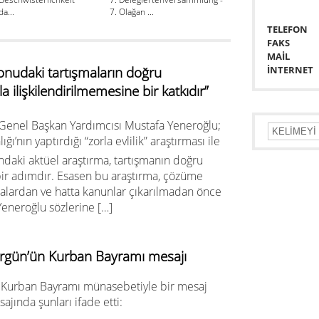
a...
7. Olağan ...
8. Olağan ...
TELEFON
FAKS
MAİL
 konudaki tartışmaların doğru
İNTERNET
 ilişkilendirilmemesine bir katkıdır”
Genel Başkan Yardımcısı Mustafa Yeneroğlu;
’nın yaptırdığı “zorla evlilik” araştırması ile
kındaki aktüel araştırma, tartışmanın doğru
ir adımdır. Esasen bu araştırma, çözüme
şmalardan ve hatta kanunlar çıkarılmadan önce
Yeneroğlu sözlerine […]
rgün’ün Kurban Bayramı mesajı
Kurban Bayramı münasebetiyle bir mesaj
jında şunları ifade etti: