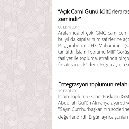
“Açık Cami Günü kültürlerarası
zemindir”
06 Ekim 2011
Aralarında birçok IGMG cami cemiy
bu yıl da kapılarını misafirlerine a
Peygamberimiz Hz. Muhammed (sav)
tanıtıldı. İslam Toplumu Millî Gör
faaliyet ile topluma, etrafında birç
fırsatı sunduk" dedi. Ergün ayrıca ş
Entegrasyon toplumun refahı
19 Eylül 2011
İslam Toplumu Genel Başkanı (IGM
Abdullah Gül'ün Almanya ziyareti ve
"Sayın Cumhurbaşkanının sözlerine t
değerlendirdi. Ergün ayrıca şunları