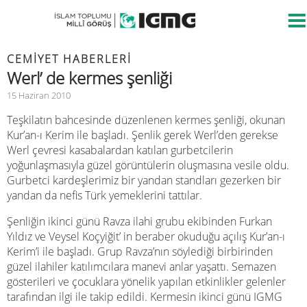
CEMIYET HABERLERI
Werl’ de kermes şenliği
15 Haziran 2010
Teşkilatın bahcesinde düzenlenen kermes şenliği, okunan
Kur’an-ı Kerim ile başladı. Şenlik gerek Werl’den gerekse
Werl çevresi kasabalardan katılan gurbetcilerin
yoğunlaşmasıyla güzel görüntülerin oluşmasına vesile oldu.
Gurbetci kardeşlerimiz bir yandan standları gezerken bir
yandan da nefis Türk yemeklerini tattılar.
Şenliğin ikinci günü Ravza ilahi grubu ekibinden Furkan
Yıldız ve Veysel Koçyiğit’ in beraber okuduğu açılış Kur’an-ı
Kerim’i ile başladı. Grup Ravza’nın söylediği birbirinden
güzel ilahiler katılımcılara manevi anlar yaşattı. Semazen
gösterileri ve çocuklara yönelik yapılan etkinlikler gelenler
tarafından ilgi ile takip edildi. Kermesin ikinci günü IGMG